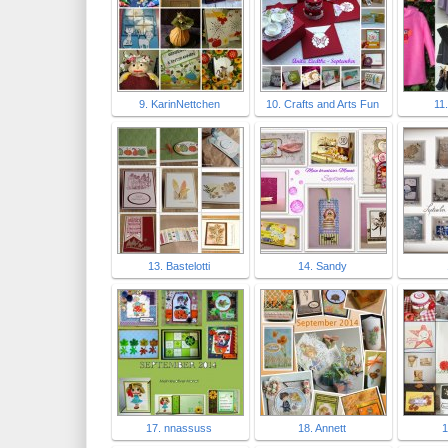
9. KarinNettchen
10. Crafts and Arts Fun
11
13. Bastelotti
14. Sandy
17. nnassuss
18. Annett
1