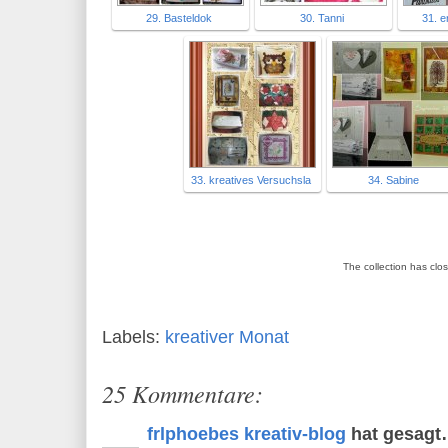
29. Basteldok
30. Tanni
31. e
33. kreatives Versuchsla
34. Sabine
The collection has clo
Labels:
kreativer Monat
25 Kommentare:
frlphoebes kreativ-blog
hat gesag