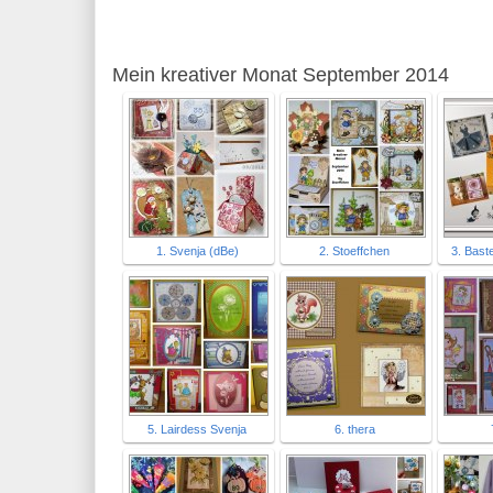
Mein kreativer Monat September 2014
1. Svenja (dBe)
2. Stoeffchen
3. Bast
5. Lairdess Svenja
6. thera