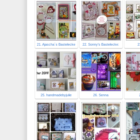
21. Ajascha´s Bastelecke
22. Sonny's Bastelecke:
2
25. handmadebyjulie
26. Senna