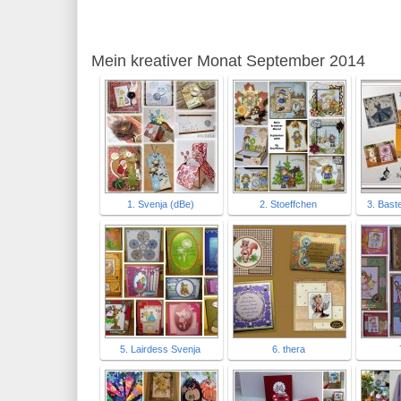
Mein kreativer Monat September 2014
1. Svenja (dBe)
2. Stoeffchen
3. Bast
5. Lairdess Svenja
6. thera