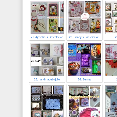
21. Ajascha´s Bastelecke
22. Sonny's Bastelecke:
2
25. handmadebyjulie
26. Senna