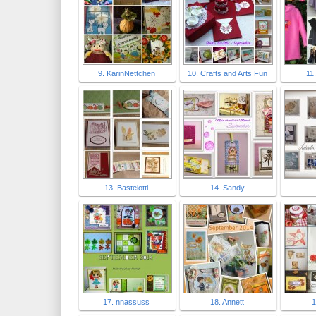
9. KarinNettchen
10. Crafts and Arts Fun
11
13. Bastelotti
14. Sandy
17. nnassuss
18. Annett
1