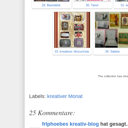
29. Basteldok
30. Tanni
31. e
33. kreatives Versuchsla
34. Sabine
The collection has clo
Labels:
kreativer Monat
25 Kommentare:
frlphoebes kreativ-blog
hat gesag