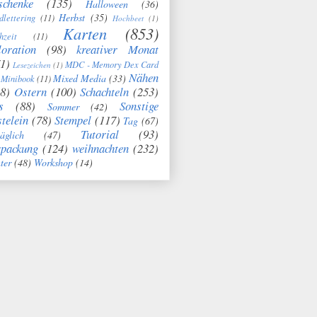
schenke
(135)
Halloween
(36)
Herbst
(35)
dlettering
(11)
Hochbeet
(1)
Karten
(853)
hzeit
(11)
oration
(98)
kreativer Monat
1)
MDC - Memory Dex Card
Lesezeichen
(1)
Nähen
Mixed Media
(33)
Minibook
(11)
8)
Ostern
(100)
Schachteln
(253)
s
(88)
Sonstige
Sommer
(42)
telein
(78)
Stempel
(117)
Tag
(67)
Tutorial
(93)
täglich
(47)
rpackung
(124)
weihnachten
(232)
ter
(48)
Workshop
(14)