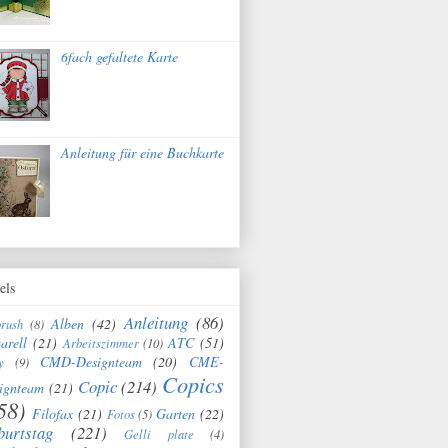
6fach gefaltete Karte
Anleitung für eine Buchkarte
els
Anleitung
(86)
Alben
(42)
brush
(8)
arell
(21)
ATC
(51)
Arbeitszimmer
(10)
CMD-Designteam
(20)
CME-
y
(9)
Copics
Copic
(214)
ignteam
(21)
58)
Filofax
(21)
Garten
(22)
Fotos
(5)
burtstag
(221)
Gelli plate
(4)