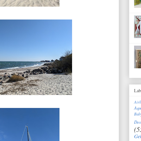
Lab
Air
Aqu
Bab
Des
(5
Ge