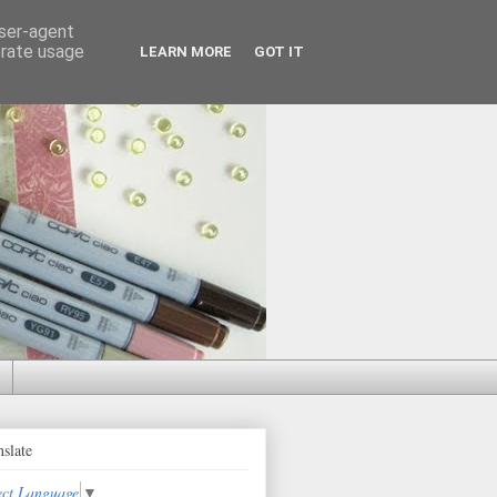
user-agent
erate usage
LEARN MORE
GOT IT
nslate
ect Language
▼