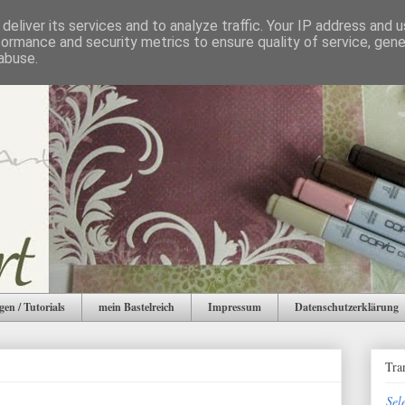
deliver its services and to analyze traffic. Your IP address and 
formance and security metrics to ensure quality of service, gen
abuse.
gen / Tutorials
mein Bastelreich
Impressum
Datenschutzerklärung
Tra
Sel