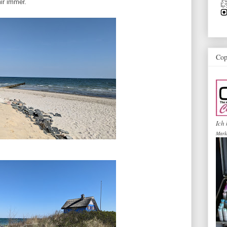
ir immer.
Cop
Ich 
Mark