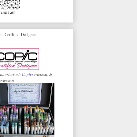
ic Certified Designer
koloriere mit
Copics
(*Werbung, da
ennennung)