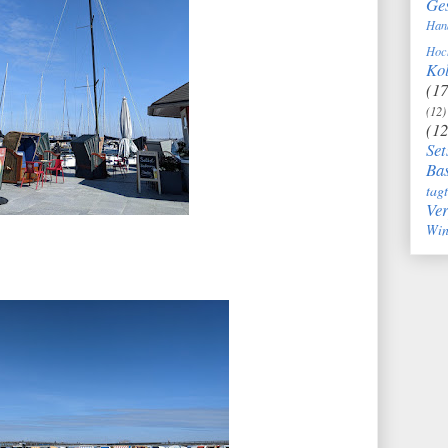
Ge
Han
Hoc
Kol
(17
(12)
(12
Set
Bas
tag
Ve
Win