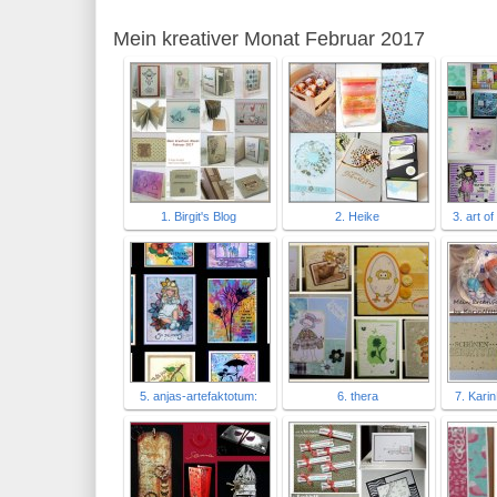
Mein kreativer Monat Februar 2017
1. Birgit's Blog
2. Heike
3. art o
5. anjas-artefaktotum:
6. thera
7. Kari