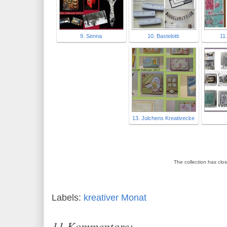
9. Senna
10. Bastelotti
11
13. Julchens Kreativecke
The collection has clo
Labels:
kreativer Monat
11 Kommentare: