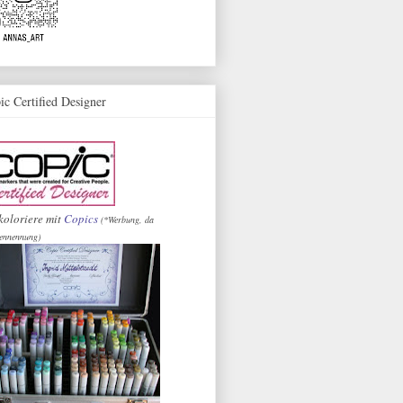
ic Certified Designer
koloriere mit
Copics
(*Werbung, da
ennennung)