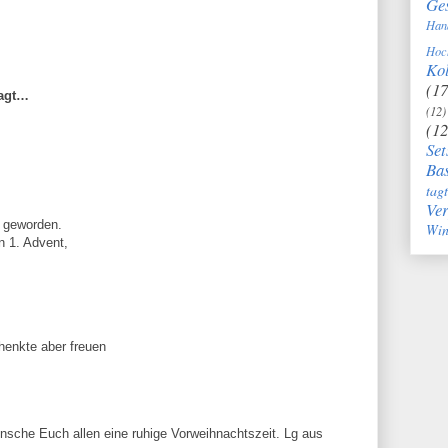
Ge
Han
Hoc
Kol
(17
agt…
(12)
(12
Set
Bas
tag
Ve
 geworden.
Win
n 1. Advent,
henkte aber freuen
ünsche Euch allen eine ruhige Vorweihnachtszeit. Lg aus