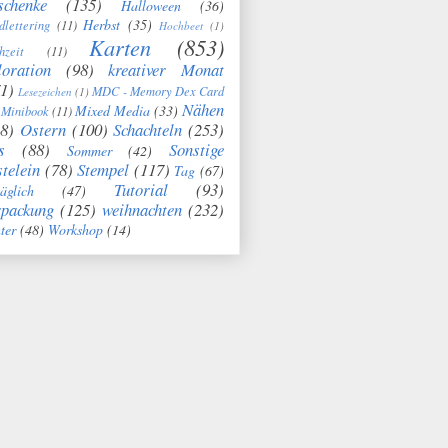
schenke
(135)
Halloween
(36)
Herbst
(35)
dlettering
(11)
Hochbeet
(1)
Karten
(853)
hzeit
(11)
oration
(98)
kreativer Monat
1)
MDC - Memory Dex Card
Lesezeichen
(1)
Nähen
Mixed Media
(33)
Minibook
(11)
8)
Ostern
(100)
Schachteln
(253)
s
(88)
Sonstige
Sommer
(42)
telein
(78)
Stempel
(117)
Tag
(67)
Tutorial
(93)
täglich
(47)
rpackung
(125)
weihnachten
(232)
ter
(48)
Workshop
(14)