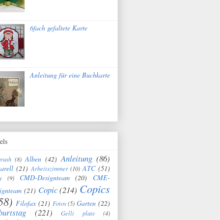
6fach gefaltete Karte
Anleitung für eine Buchkarte
els
Anleitung
(86)
Alben
(42)
brush
(8)
arell
(21)
ATC
(51)
Arbeitszimmer
(10)
CMD-Designteam
(20)
CME-
y
(9)
Copics
Copic
(214)
ignteam
(21)
58)
Filofax
(21)
Garten
(22)
Fotos
(5)
burtstag
(221)
Gelli plate
(4)