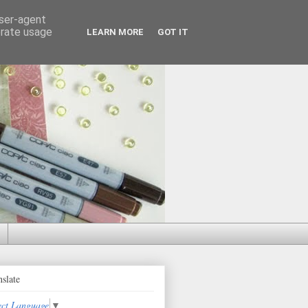
user-agent
erate usage
LEARN MORE
GOT IT
nslate
ect Language
▼