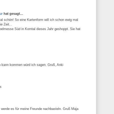
ur
hat gesagt…
total schön! So eine Kartenform will ich schon ewig mal
e Zeit...
pelmesse Süd in Korntal dieses Jahr geshoppt. Sie hat
 kann kommen würd ich sagen. Gruß, Anki
 s
h werde es für meine Freunde nachbasteln. Gruß Maja