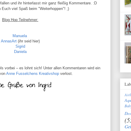
fallen und ihr hinterlasst mir ganz fleißig Kommentare. :D
 Euch viel Spaß beim "Weiterhoppen"! ;)
Blog Hop Teilnehmer:
Manuela
AnnasArt
(ihr seid hier)
Sigrid
Daniela
s vorbei – es lohnt sich! Unter allen Kommentaren wird ein
 von
Anne Fusselchens Kreativshop
verlost.
Lab
Air
Aqu
Bab
Des
(5
Ge