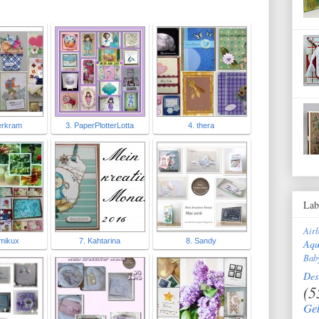
erkram
3. PaperPlotterLotta
4. thera
Lab
Air
mikux
7. Kahtarina
8. Sandy
Aqu
Bab
Des
(5
Ge