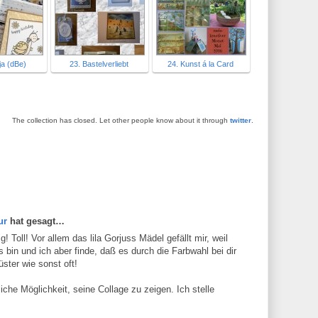
ja (dBe)
23. Bastelverliebt
24. Kunst á la Card
The collection has closed. Let other people know about it through
twitter
.
ur
hat gesagt…
ig! Toll! Vor allem das lila Gorjuss Mädel gefällt mir, weil
 bin und ich aber finde, daß es durch die Farbwahl bei dir
üster wie sonst oft!
che Möglichkeit, seine Collage zu zeigen. Ich stelle