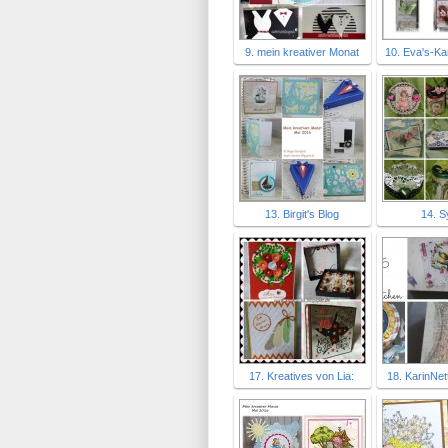
9. mein kreativer Monat
10. Eva's-Ka
13. Birgit's Blog
14. S
17. Kreatives von Lia:
18. KarinNet