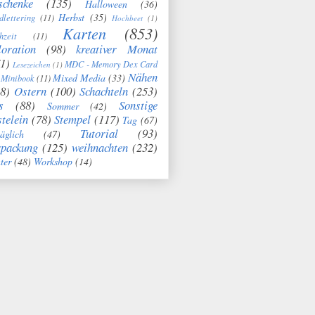
schenke
(135)
Halloween
(36)
Herbst
(35)
dlettering
(11)
Hochbeet
(1)
Karten
(853)
hzeit
(11)
oration
(98)
kreativer Monat
1)
MDC - Memory Dex Card
Lesezeichen
(1)
Nähen
Mixed Media
(33)
Minibook
(11)
8)
Ostern
(100)
Schachteln
(253)
s
(88)
Sonstige
Sommer
(42)
telein
(78)
Stempel
(117)
Tag
(67)
Tutorial
(93)
täglich
(47)
rpackung
(125)
weihnachten
(232)
ter
(48)
Workshop
(14)