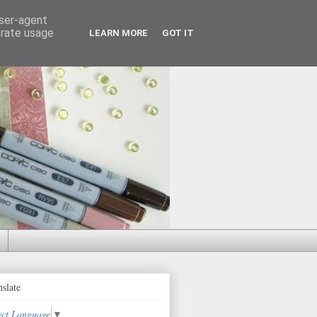
user-agent
erate usage
LEARN MORE
GOT IT
nslate
ect Language
▼