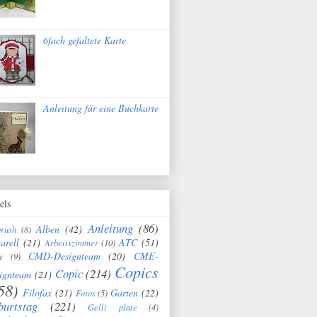
6fach gefaltete Karte
Anleitung für eine Buchkarte
els
Anleitung
(86)
Alben
(42)
brush
(8)
arell
(21)
ATC
(51)
Arbeitszimmer
(10)
CMD-Designteam
(20)
CME-
y
(9)
Copics
Copic
(214)
ignteam
(21)
58)
Filofax
(21)
Garten
(22)
Fotos
(5)
burtstag
(221)
Gelli plate
(4)