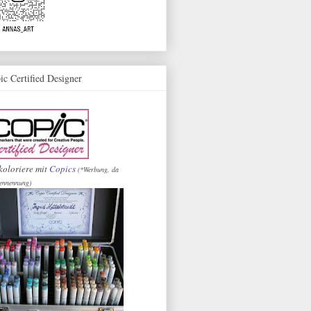
ic Certified Designer
koloriere mit
Copics
(*Werbung, da
ennennung)