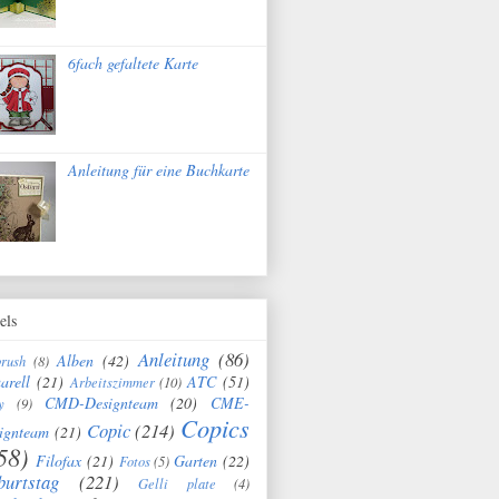
6fach gefaltete Karte
Anleitung für eine Buchkarte
els
Anleitung
(86)
Alben
(42)
brush
(8)
arell
(21)
ATC
(51)
Arbeitszimmer
(10)
CMD-Designteam
(20)
CME-
y
(9)
Copics
Copic
(214)
ignteam
(21)
58)
Filofax
(21)
Garten
(22)
Fotos
(5)
burtstag
(221)
Gelli plate
(4)