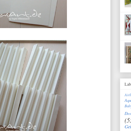
Lab
Air
Aqu
Bab
Des
(5
Ge