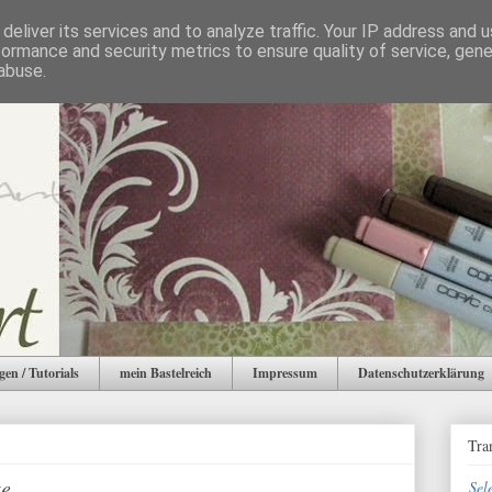
deliver its services and to analyze traffic. Your IP address and 
formance and security metrics to ensure quality of service, gen
abuse.
gen / Tutorials
mein Bastelreich
Impressum
Datenschutzerklärung
Tra
te
Sel