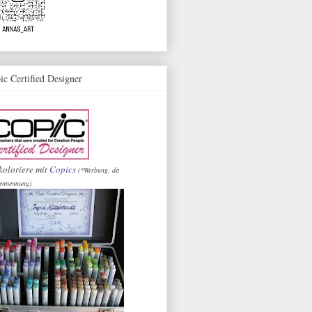
ic Certified Designer
koloriere mit
Copics
(*Werbung, da
ennennung)