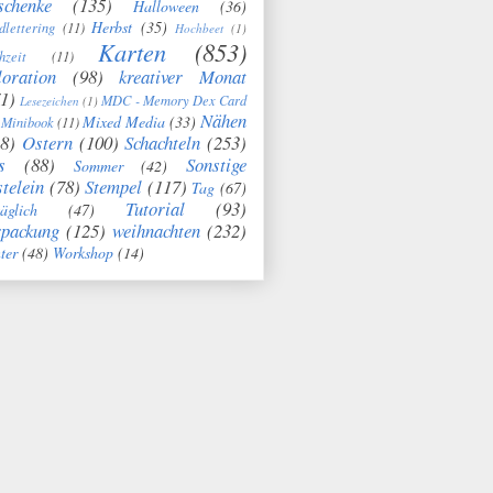
schenke
(135)
Halloween
(36)
Herbst
(35)
dlettering
(11)
Hochbeet
(1)
Karten
(853)
hzeit
(11)
oration
(98)
kreativer Monat
1)
MDC - Memory Dex Card
Lesezeichen
(1)
Nähen
Mixed Media
(33)
Minibook
(11)
8)
Ostern
(100)
Schachteln
(253)
s
(88)
Sonstige
Sommer
(42)
telein
(78)
Stempel
(117)
Tag
(67)
Tutorial
(93)
täglich
(47)
rpackung
(125)
weihnachten
(232)
ter
(48)
Workshop
(14)