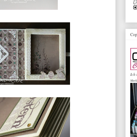
Cop
Ich 
Mark