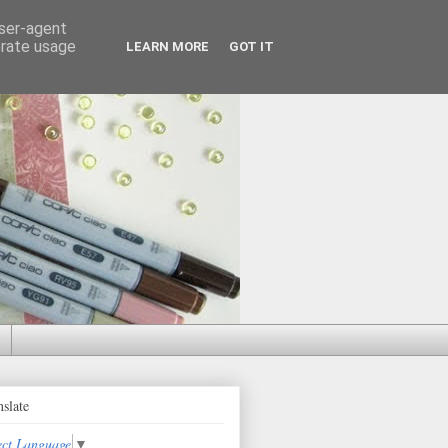
user-agent
erate usage
LEARN MORE
GOT IT
nslate
ect Language
▼