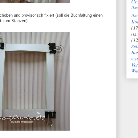
Ge
Han
oben und provisorisch fixiert (soll die Buchfaltung einen
Hoc
Kol
nkt zum Stanzen):
(17
(12)
(12
Set
Bas
tag
Ve
Win