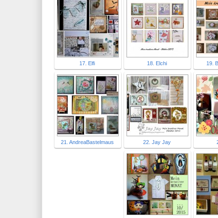
17. Elfi
18. Elchi
19. B
21. AndreaBastelmaus
22. Jay Jay