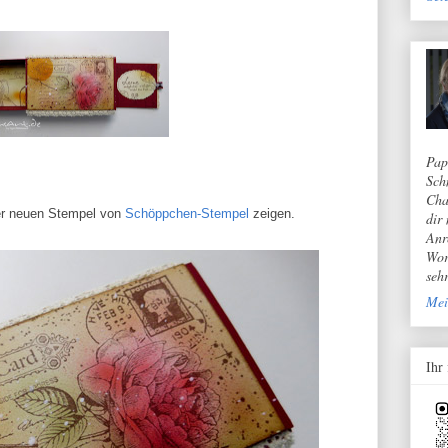
Pap
Sch
Cha
der neuen Stempel von
Schöppchen-Stempel
zeigen.
dir
Anr
Wor
seh
Mei
Ihr