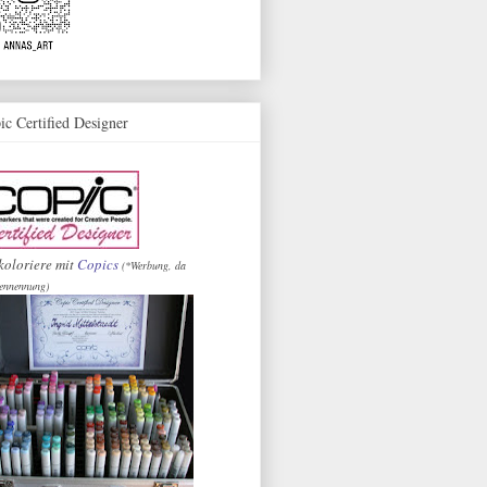
ic Certified Designer
koloriere mit
Copics
(*Werbung, da
ennennung)