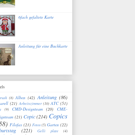
6fach gefaltete Karte
Anleitung für eine Buchkarte
els
Anleitung
(86)
Alben
(42)
brush
(8)
arell
(21)
ATC
(51)
Arbeitszimmer
(10)
CMD-Designteam
(20)
CME-
y
(9)
Copics
Copic
(214)
ignteam
(21)
58)
Filofax
(21)
Garten
(22)
Fotos
(5)
burtstag
(221)
Gelli plate
(4)