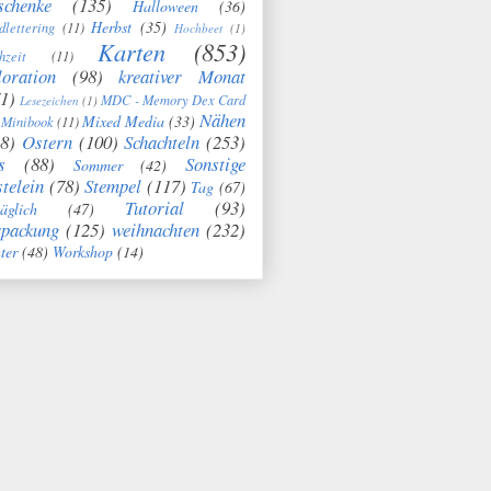
schenke
(135)
Halloween
(36)
Herbst
(35)
dlettering
(11)
Hochbeet
(1)
Karten
(853)
hzeit
(11)
oration
(98)
kreativer Monat
1)
MDC - Memory Dex Card
Lesezeichen
(1)
Nähen
Mixed Media
(33)
Minibook
(11)
8)
Ostern
(100)
Schachteln
(253)
s
(88)
Sonstige
Sommer
(42)
telein
(78)
Stempel
(117)
Tag
(67)
Tutorial
(93)
täglich
(47)
rpackung
(125)
weihnachten
(232)
ter
(48)
Workshop
(14)