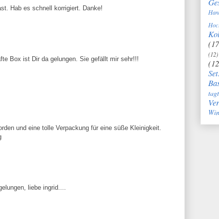
Ge
st. Hab es schnell korrigiert. Danke!
Han
Hoc
Kol
(17
(12)
e Box ist Dir da gelungen. Sie gefällt mir sehr!!!
(12
Set
Bas
tag
Ve
Win
den und eine tolle Verpackung für eine süße Kleinigkeit.
g
elungen, liebe ingrid....