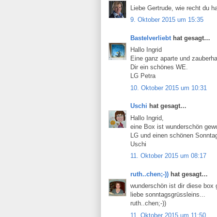
Liebe Gertrude, wie recht du ha
9. Oktober 2015 um 15:35
Bastelverliebt
hat gesagt…
Hallo Ingrid
Eine ganz aparte und zauberhaft
Dir ein schönes WE.
LG Petra
10. Oktober 2015 um 10:31
Uschi
hat gesagt…
Hallo Ingrid,
eine Box ist wunderschön gewor
LG und einen schönen Sonnta
Uschi
11. Oktober 2015 um 08:17
ruth..chen;-))
hat gesagt…
wunderschön ist dir diese box g
liebe sonntagsgrüssleins...
ruth..chen;-))
11. Oktober 2015 um 11:50