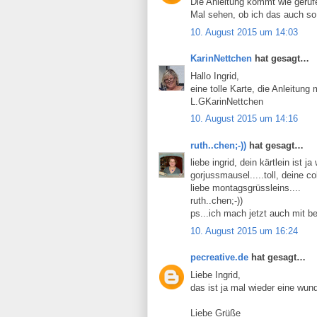
Die Anleitung kommt wie geruf
Mal sehen, ob ich das auch s
10. August 2015 um 14:03
KarinNettchen
hat gesagt…
Hallo Ingrid,
eine tolle Karte, die Anleitun
L.GKarinNettchen
10. August 2015 um 14:16
ruth..chen;-))
hat gesagt…
liebe ingrid, dein kärtlein ist
gorjussmausel.....toll, deine col
liebe montagsgrüssleins....
ruth..chen;-))
ps...ich mach jetzt auch mit be
10. August 2015 um 16:24
pecreative.de
hat gesagt…
Liebe Ingrid,
das ist ja mal wieder eine wun
Liebe Grüße