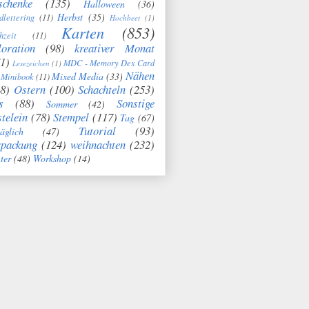
schenke
(135)
Halloween
(36)
Herbst
(35)
dlettering
(11)
Hochbeet
(1)
Karten
(853)
hzeit
(11)
oration
(98)
kreativer Monat
1)
MDC - Memory Dex Card
Lesezeichen
(1)
Nähen
Mixed Media
(33)
Minibook
(11)
8)
Ostern
(100)
Schachteln
(253)
s
(88)
Sonstige
Sommer
(42)
telein
(78)
Stempel
(117)
Tag
(67)
Tutorial
(93)
täglich
(47)
rpackung
(124)
weihnachten
(232)
ter
(48)
Workshop
(14)