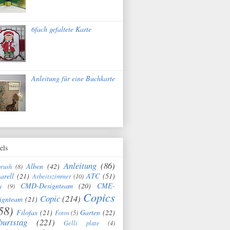
6fach gefaltete Karte
Anleitung für eine Buchkarte
els
Anleitung
(86)
Alben
(42)
brush
(8)
arell
(21)
ATC
(51)
Arbeitszimmer
(10)
CMD-Designteam
(20)
CME-
y
(9)
Copics
Copic
(214)
ignteam
(21)
58)
Filofax
(21)
Garten
(22)
Fotos
(5)
burtstag
(221)
Gelli plate
(4)