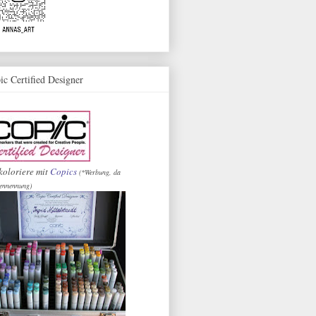
ic Certified Designer
koloriere mit
Copics
(*Werbung, da
ennennung)