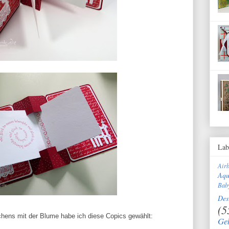
Lab
Air
Aqu
Bab
Des
(5
chens mit der Blume habe ich diese Copics gewählt:
Ge