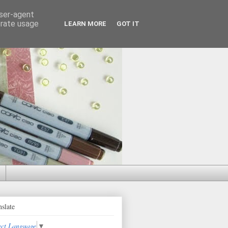
user-agent
erate usage
LEARN MORE
GOT IT
nslate
ect Language
▼