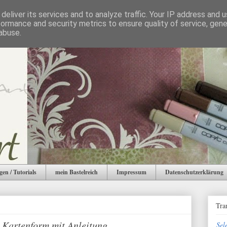
deliver its services and to analyze traffic. Your IP address and 
formance and security metrics to ensure quality of service, gen
abuse.
gen / Tutorials
mein Bastelreich
Impressum
Datenschutzerklärung
Tra
e Kartenform mit Anleitung
Sel