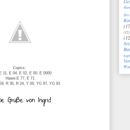
Ge
Han
Hoc
Kol
(17
(12)
(12
Set
Bas
tag
Ve
Win
Copics:
E 11, E 04, E 02, E 00, E 0000
Haare:E 77, E 71
59, R 35, R 24, Y 00, YG 97, YG 93