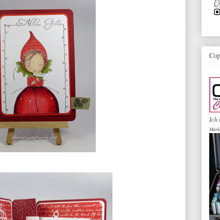
Cop
Ich 
Mark