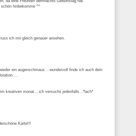
en, da eine Freundin demnächst Geburtstag hat.
o schön hinbekomme ^^
g muss ich mir gleich genauer ansehen.
 ja wieder ein augenschmaus....wundervoll finde ich auch dein
oration.....
im kreativen monat....ich versuchs jedenfalls...*lach*
derschöne Karte!!!