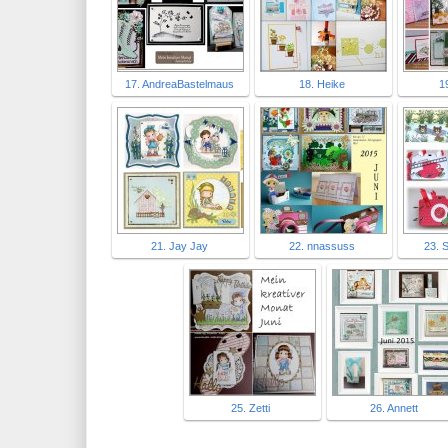
17. AndreaBastelmaus
18. Heike
19
21. Jay Jay
22. nnassuss
23. 
25. Zetti
26. Annett