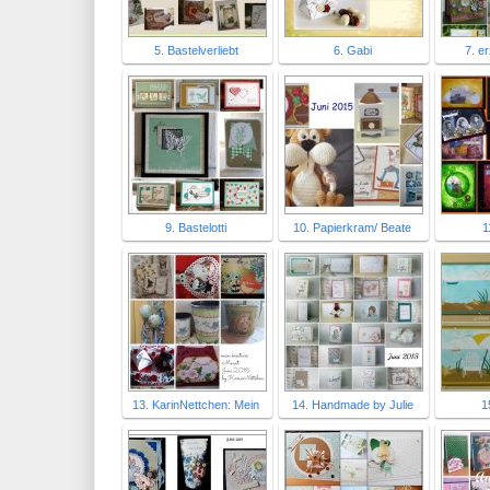
5. Bastelverliebt
6. Gabi
7. e
9. Bastelotti
10. Papierkram/ Beate
1
13. KarinNettchen: Mein
14. Handmade by Julie
1