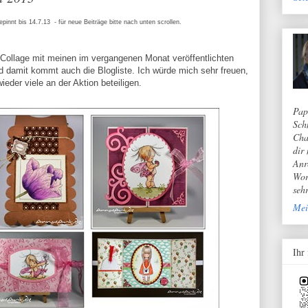
epinnt bis 14.7.13 - für neue Beiträge bitte nach unten scrollen.
 Collage mit meinen im vergangenen Monat veröffentlichten
d damit kommt auch die Blogliste. Ich würde mich sehr freuen,
ieder viele an der Aktion beteiligen.
Pap
Sch
Cha
dir
Anr
Wor
seh
Mei
Ihr