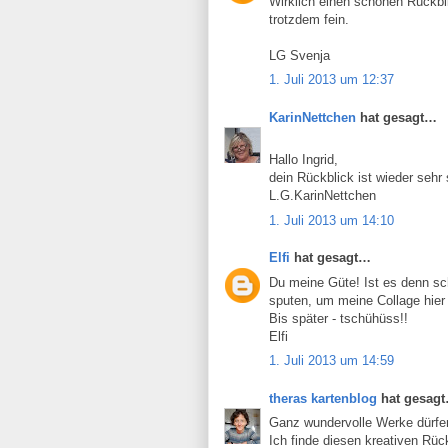
Wirklich einen schönen Rückbli
trotzdem fein.
LG Svenja
1. Juli 2013 um 12:37
KarinNettchen
hat gesagt…
Hallo Ingrid,
dein Rückblick ist wieder sehr
L.G.KarinNettchen
1. Juli 2013 um 14:10
Elfi
hat gesagt…
Du meine Güte! Ist es denn s
sputen, um meine Collage hier 
Bis später - tschühüss!!
Elfi
1. Juli 2013 um 14:59
theras kartenblog
hat gesag
Ganz wundervolle Werke dürfen
Ich finde diesen kreativen Rüc