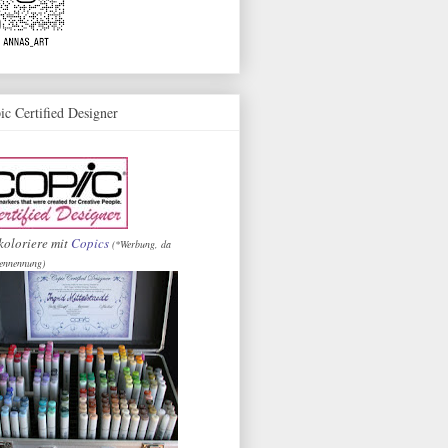
ic Certified Designer
koloriere mit
Copics
(*Werbung, da
ennennung)