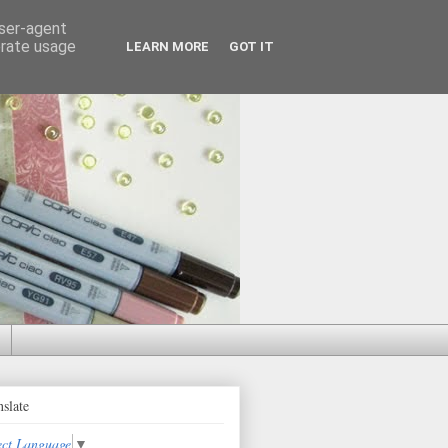
user-agent
erate usage
LEARN MORE
GOT IT
nslate
ect Language
▼