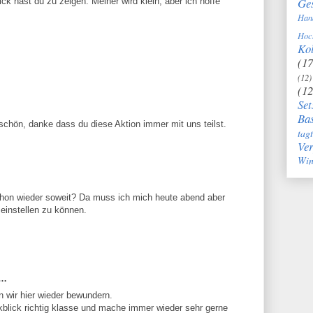
Ge
ck hast du zu zeigen. Meiner wird klein, aber ich hoffe
Han
Hoc
Kol
(17
(12)
(12
Set
Bas
 schön, danke dass du diese Aktion immer mit uns teilst.
tag
Ve
Win
chon wieder soweit? Da muss ich mich heute abend aber
einstellen zu können.
t…
 wir hier wieder bewundern.
kblick richtig klasse und mache immer wieder sehr gerne