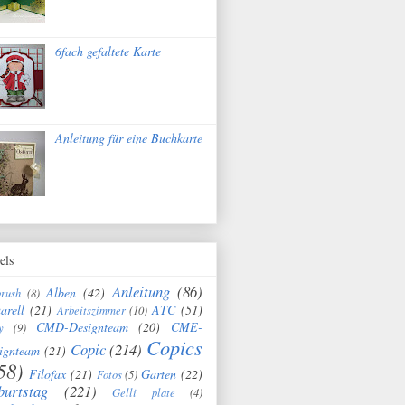
6fach gefaltete Karte
Anleitung für eine Buchkarte
els
Anleitung
(86)
Alben
(42)
brush
(8)
arell
(21)
ATC
(51)
Arbeitszimmer
(10)
CMD-Designteam
(20)
CME-
y
(9)
Copics
Copic
(214)
ignteam
(21)
58)
Filofax
(21)
Garten
(22)
Fotos
(5)
burtstag
(221)
Gelli plate
(4)