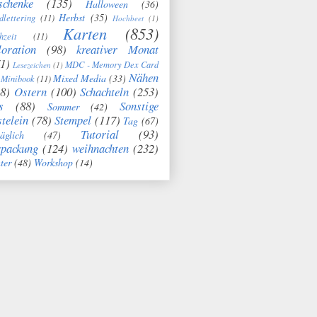
schenke
(135)
Halloween
(36)
Herbst
(35)
dlettering
(11)
Hochbeet
(1)
Karten
(853)
hzeit
(11)
oration
(98)
kreativer Monat
1)
MDC - Memory Dex Card
Lesezeichen
(1)
Nähen
Mixed Media
(33)
Minibook
(11)
8)
Ostern
(100)
Schachteln
(253)
s
(88)
Sonstige
Sommer
(42)
telein
(78)
Stempel
(117)
Tag
(67)
Tutorial
(93)
täglich
(47)
rpackung
(124)
weihnachten
(232)
ter
(48)
Workshop
(14)