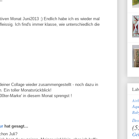
tiven Monat Juni2013 :) Endlich habe ich es wieder mal
fleissig. Ich find's immer klasse, wie unterschiedlich die
 deiner Collage wieder zusammengestellt - noch dazu in
Lab
 Ein toller Monatsrückblick!
100ter-Marke' in diesem Monat sprengst !
Air
Aqu
Bab
Des
(5
ur
hat gesagt…
Ge
schon Juli?