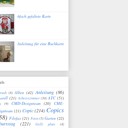
6fach gefaltete Karte
Anleitung für eine Buchkarte
els
Anleitung
(86)
Alben
(42)
brush
(8)
arell
(21)
ATC
(51)
Arbeitszimmer
(10)
CMD-Designteam
(20)
CME-
y
(9)
Copics
Copic
(214)
ignteam
(21)
58)
Filofax
(21)
Garten
(22)
Fotos
(5)
burtstag
(221)
Gelli plate
(4)