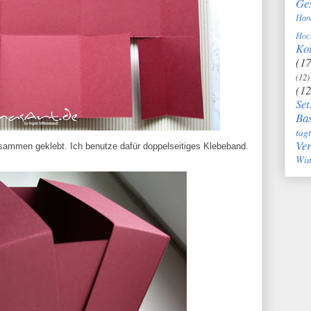
Ge
Han
Hoc
Kol
(17
(12)
(12
Set
Bas
tag
Ve
zusammen geklebt. Ich benutze dafür doppelseitiges Klebeband.
Win