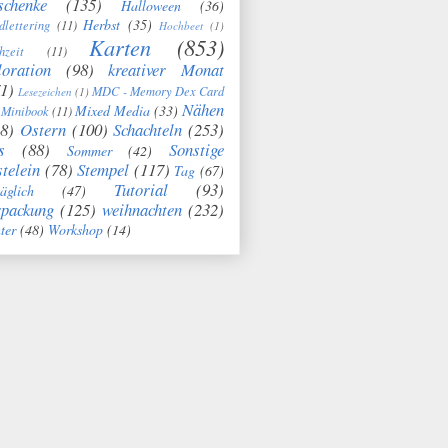
schenke
(135)
Halloween
(36)
Herbst
(35)
dlettering
(11)
Hochbeet
(1)
Karten
(853)
hzeit
(11)
oration
(98)
kreativer Monat
1)
MDC - Memory Dex Card
Lesezeichen
(1)
Nähen
Mixed Media
(33)
Minibook
(11)
8)
Ostern
(100)
Schachteln
(253)
s
(88)
Sonstige
Sommer
(42)
telein
(78)
Stempel
(117)
Tag
(67)
Tutorial
(93)
täglich
(47)
rpackung
(125)
weihnachten
(232)
ter
(48)
Workshop
(14)