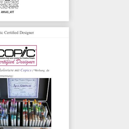
ic Certified Designer
koloriere mit
Copics
(*Werbung, da
ennennung)