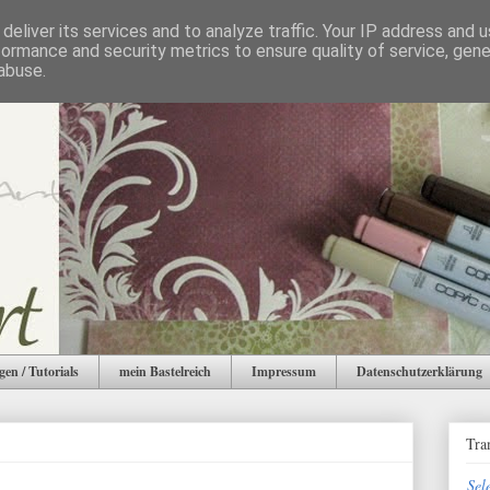
deliver its services and to analyze traffic. Your IP address and 
formance and security metrics to ensure quality of service, gen
abuse.
gen / Tutorials
mein Bastelreich
Impressum
Datenschutzerklärung
Tra
Sel