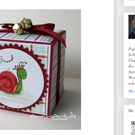
Pap
Sch
Cha
dir
Anr
Wor
seh
Mei
Ihr