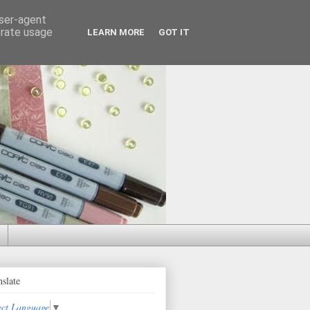
user-agent
erate usage
LEARN MORE
GOT IT
nslate
ect Language
▼