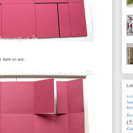
as dann so aus:
Lab
Air
Aqu
Bab
Des
(5
Ge