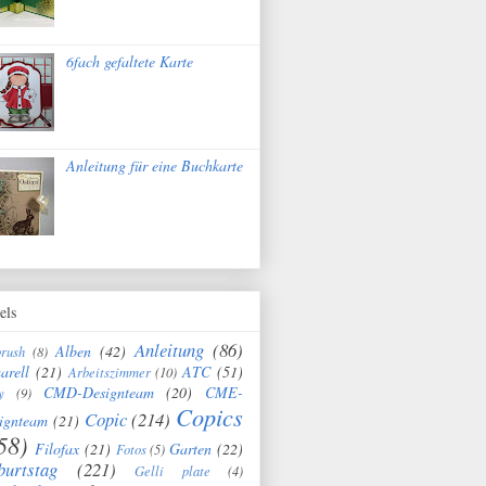
6fach gefaltete Karte
Anleitung für eine Buchkarte
els
Anleitung
(86)
Alben
(42)
brush
(8)
arell
(21)
ATC
(51)
Arbeitszimmer
(10)
CMD-Designteam
(20)
CME-
y
(9)
Copics
Copic
(214)
ignteam
(21)
58)
Filofax
(21)
Garten
(22)
Fotos
(5)
burtstag
(221)
Gelli plate
(4)