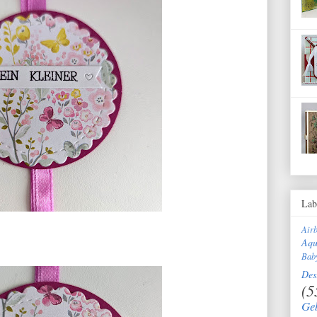
Lab
Air
Aqu
Bab
Des
(5
Ge