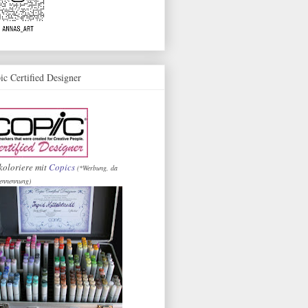
ic Certified Designer
koloriere mit
Copics
(*Werbung, da
ennennung)