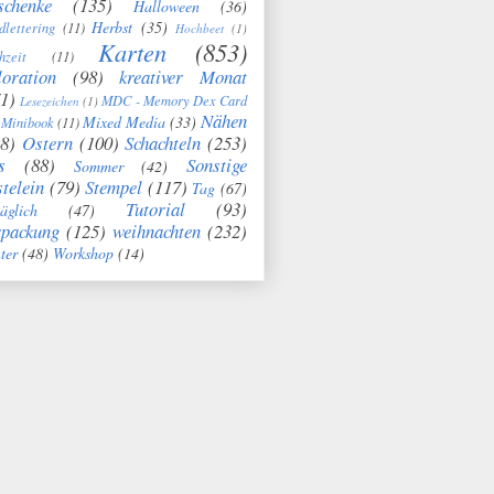
schenke
(135)
Halloween
(36)
Herbst
(35)
dlettering
(11)
Hochbeet
(1)
Karten
(853)
hzeit
(11)
oration
(98)
kreativer Monat
1)
MDC - Memory Dex Card
Lesezeichen
(1)
Nähen
Mixed Media
(33)
Minibook
(11)
8)
Ostern
(100)
Schachteln
(253)
s
(88)
Sonstige
Sommer
(42)
telein
(79)
Stempel
(117)
Tag
(67)
Tutorial
(93)
täglich
(47)
rpackung
(125)
weihnachten
(232)
ter
(48)
Workshop
(14)