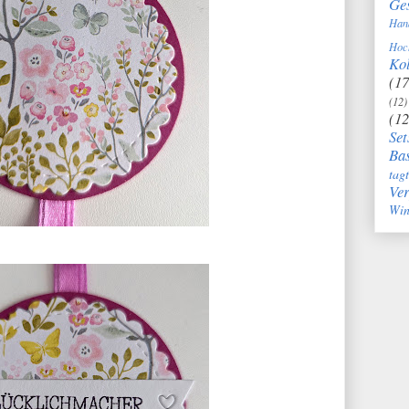
Ge
Han
Hoc
Kol
(17
(12)
(12
Set
Bas
tag
Ve
Win