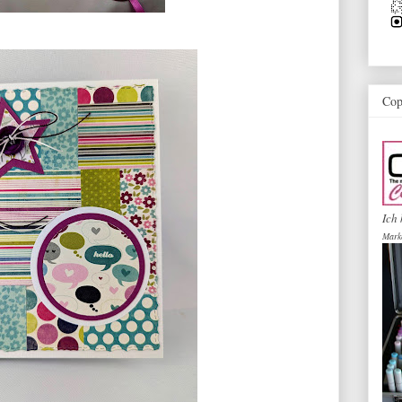
Cop
Ich 
Mark