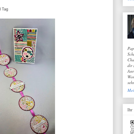
d Tag
Pap
Sch
Cha
dir
Anr
Wor
seh
Mei
Ihr