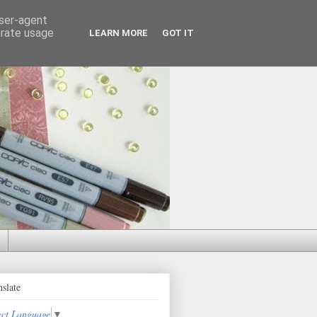
user-agent
erate usage
LEARN MORE
GOT IT
nslate
ect Language
▼