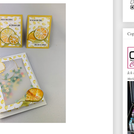
Cop
Ich 
Mark