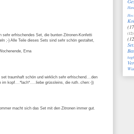
Ge
Han
Hoc
Kol
(17
(12)
n sehr erfrischendes Set, die bunten Zitronen-Konfetti
(12
eln ;-) Alle Teile dieses Sets sind sehr schön gestaltet,
Set
Bas
 Wochenende, Erna
tag
Ve
Win
es set traumhaft schön und wirklich sehr erfrischend....den
im kopf....*lach*.....liebe grüssleins, die ruth..chen:-))
 Sommer macht sich das Set mit den Zitronen immer gut.
!