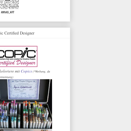
ic Certified Designer
koloriere mit
Copics
(*Werbung, da
ennennung)