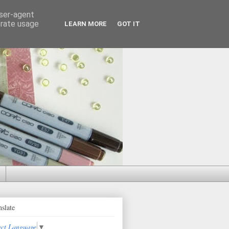
user-agent
erate usage
LEARN MORE
GOT IT
nslate
ect Language
▼