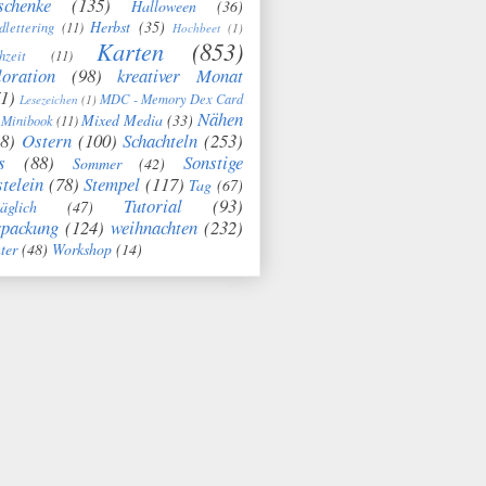
schenke
(135)
Halloween
(36)
Herbst
(35)
dlettering
(11)
Hochbeet
(1)
Karten
(853)
hzeit
(11)
oration
(98)
kreativer Monat
1)
MDC - Memory Dex Card
Lesezeichen
(1)
Nähen
Mixed Media
(33)
Minibook
(11)
8)
Ostern
(100)
Schachteln
(253)
s
(88)
Sonstige
Sommer
(42)
telein
(78)
Stempel
(117)
Tag
(67)
Tutorial
(93)
täglich
(47)
rpackung
(124)
weihnachten
(232)
ter
(48)
Workshop
(14)