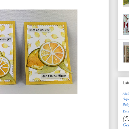
Lab
Air
Aqu
Bab
Des
(5
Ge