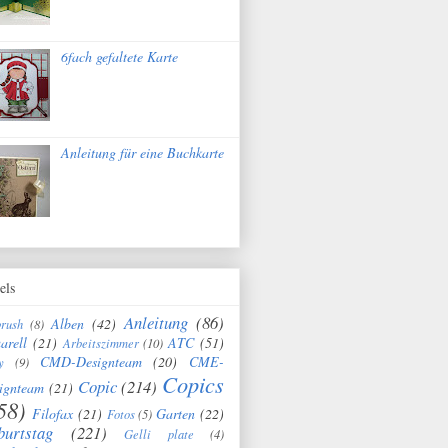
6fach gefaltete Karte
Anleitung für eine Buchkarte
els
Anleitung
(86)
Alben
(42)
brush
(8)
arell
(21)
ATC
(51)
Arbeitszimmer
(10)
CMD-Designteam
(20)
CME-
y
(9)
Copics
Copic
(214)
ignteam
(21)
58)
Filofax
(21)
Garten
(22)
Fotos
(5)
burtstag
(221)
Gelli plate
(4)