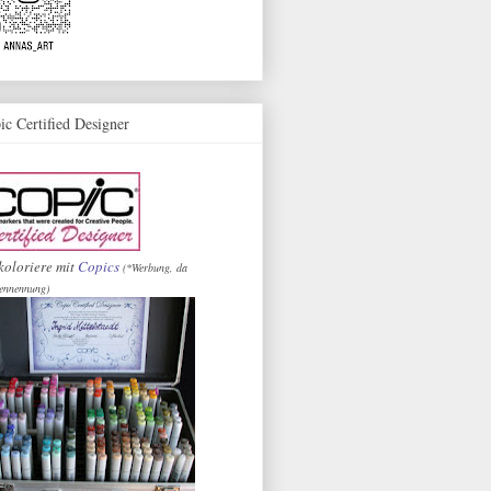
ic Certified Designer
koloriere mit
Copics
(*Werbung, da
ennennung)