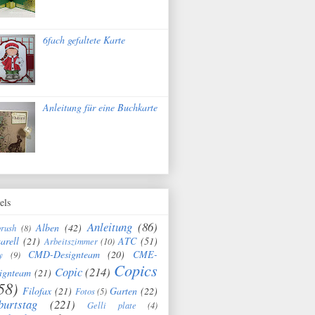
6fach gefaltete Karte
Anleitung für eine Buchkarte
els
Anleitung
(86)
Alben
(42)
brush
(8)
arell
(21)
ATC
(51)
Arbeitszimmer
(10)
CMD-Designteam
(20)
CME-
y
(9)
Copics
Copic
(214)
ignteam
(21)
58)
Filofax
(21)
Garten
(22)
Fotos
(5)
burtstag
(221)
Gelli plate
(4)