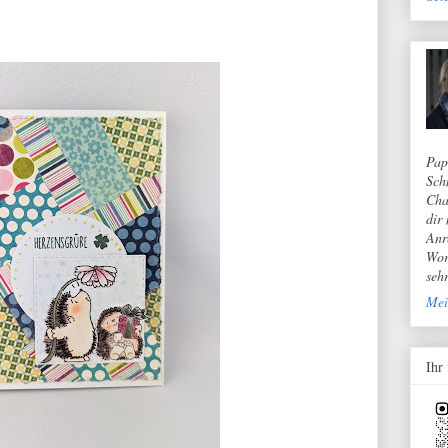
Pap
Sch
Cha
dir
Anr
Wor
seh
Mei
Ihr