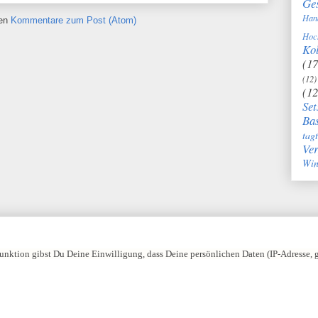
Ge
Han
ren
Kommentare zum Post (Atom)
Hoc
Kol
(17
(12)
(12
Set
Bas
tag
Ve
Win
nktion gibst Du Deine Einwilligung, dass Deine persönlichen Daten (IP-Adresse,