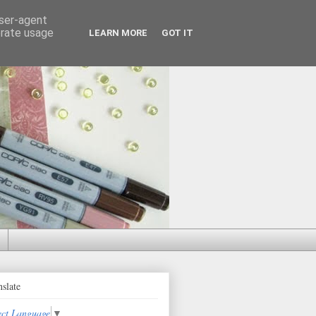
user-agent
erate usage
LEARN MORE
GOT IT
nslate
ect Language
▼