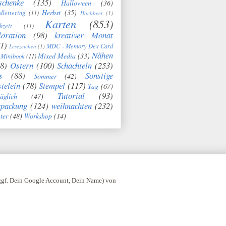
schenke
(135)
Halloween
(36)
Herbst
(35)
dlettering
(11)
Hochbeet
(1)
Karten
(853)
hzeit
(11)
oration
(98)
kreativer Monat
1)
MDC - Memory Dex Card
Lesezeichen
(1)
Nähen
Mixed Media
(33)
Minibook
(11)
8)
Ostern
(100)
Schachteln
(253)
s
(88)
Sonstige
Sommer
(42)
telein
(78)
Stempel
(117)
Tag
(67)
Tutorial
(93)
täglich
(47)
rpackung
(124)
weihnachten
(232)
ter
(48)
Workshop
(14)
 ggf. Dein Google Account, Dein Name) von