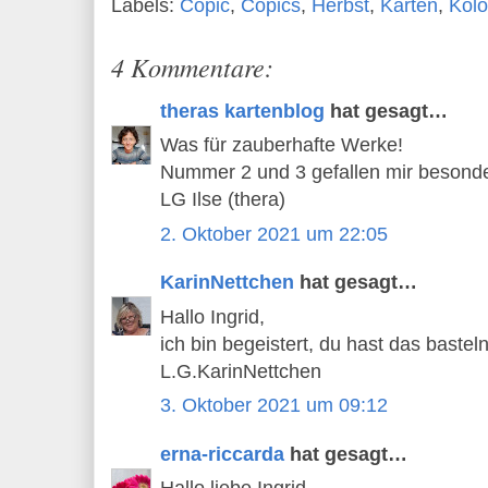
Labels:
Copic
,
Copics
,
Herbst
,
Karten
,
Kolo
4 Kommentare:
theras kartenblog
hat gesagt…
Was für zauberhafte Werke!
Nummer 2 und 3 gefallen mir besonde
LG Ilse (thera)
2. Oktober 2021 um 22:05
KarinNettchen
hat gesagt…
Hallo Ingrid,
ich bin begeistert, du hast das basteln
L.G.KarinNettchen
3. Oktober 2021 um 09:12
erna-riccarda
hat gesagt…