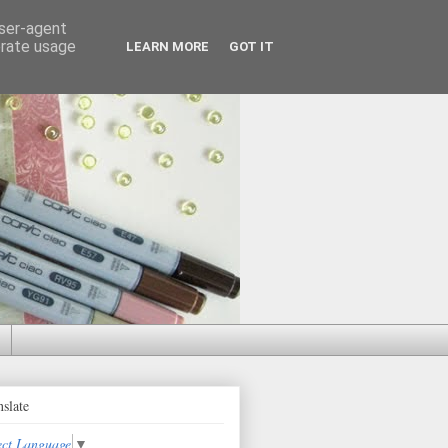
user-agent
erate usage
LEARN MORE
GOT IT
nslate
ect Language
▼