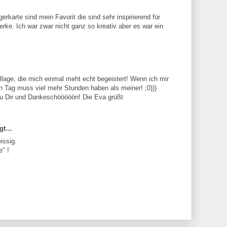
rkarte sind mein Favorit die sind sehr inspirierend für
erke. Ich war zwar nicht ganz so kreativ aber es war ein
llage, die mich einmal meht echt begeistert! Wenn ich mir
n Tag muss viel mehr Stunden haben als meiner! ;0)))
zu Dir und Dankeschööööön! Die Eva grüßt
agt…
eissig.
" !