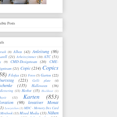
iebte Posts
els
Anleitung
(86)
Alben
(42)
brush
(8)
arell
(21)
ATC
(51)
Arbeitszimmer
(10)
CMD-Designteam
(20)
CME-
y
(9)
Copics
Copic
(214)
ignteam
(21)
58)
Filofax
(21)
Garten
(22)
Fotos
(5)
burtstag
(221)
Gelli plate
(4)
schenke
(135)
Halloween
(36)
Herbst
(35)
dlettering
(11)
Hochbeet
(1)
Karten
(853)
hzeit
(11)
oration
(98)
kreativer Monat
1)
MDC - Memory Dex Card
Lesezeichen
(1)
Nähen
Mixed Media
(33)
Minibook
(11)