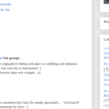
Gertrude
Jay Jay
Bel
Lab
Air
Aqu
Bab
ur
hat gesagt…
Des
unglaublich fleißig und alles so vielfältig und teilweise
(5
ke hat man da zu bestaunen! :)
, kommt aber erst morgen. ;o)
Ge
Ge
Han
Hoc
Kol
(17
 so wunderschön hast Du wieder gezaubert.... *schmacht*
(12)
enende für Dich :-)