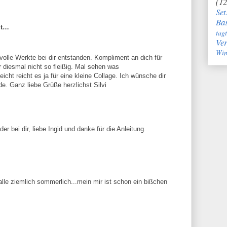
(12
Set
Bas
gt…
tag
Ve
Win
olle Werkte bei dir entstanden. Kompliment an dich für
r diesmal nicht so fleißig. Mal sehen was
ht reicht es ja für eine kleine Collage. Ich wünsche dir
. Ganz liebe Grüße herzlichst Silvi
 bei dir, liebe Ingid und danke für die Anleitung.
le ziemlich sommerlich...mein mir ist schon ein bißchen