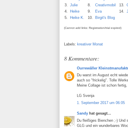
3.
Julie
8.
Creativmobil
13.
4.
Heike
9.
Eva
14.
5.
Heike K.
10.
Birgit's Blog
(Cannot add links: Registration/trial expired)
Labels:
kreativer Monat
8 Kommentare:
Ourrewäller Kleinstmanufakt
Du warst im August echt wieder 
auch so "frickelig". Tolle Wer
Meine Collage ist schon fertig
LG Svenja
1. September 2017 um 06:05
Sandy
hat gesagt…
Du fleißiges Bienchen ;-) Und
GLG und ein wunderbares Woch