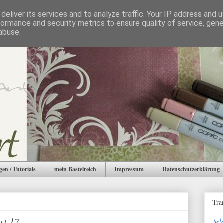
deliver its services and to analyze traffic. Your IP address and 
formance and security metrics to ensure quality of service, gen
abuse.
gen / Tutorials
mein Bastelreich
Impressum
Datenschutzerklärung
Tra
st 17
Sel