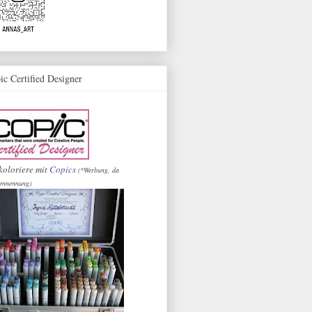
ic Certified Designer
koloriere mit
Copics
(*Werbung, da
ennennung)