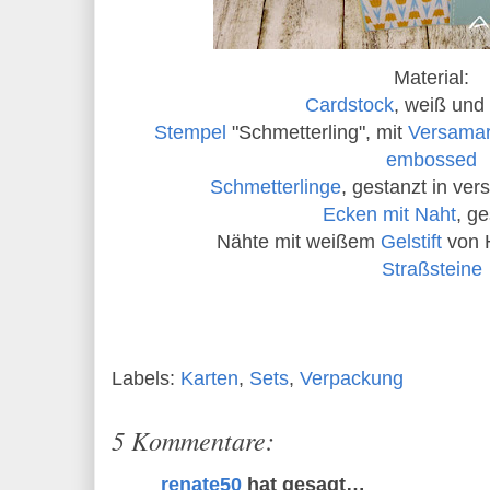
Material:
Cardstock
, weiß und 
Stempel
"Schmetterling", mit
Versama
embossed
Schmetterlinge
, gestanzt in ve
Ecken mit Naht
, g
Nähte mit weißem
Gelstift
von 
Straßsteine
Labels:
Karten
,
Sets
,
Verpackung
5 Kommentare:
renate50
hat gesagt…