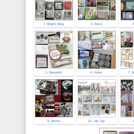
1. Birgit's Blog
2. thera
3
5. Bastelott
6. Heike
7. S
9. Senna
10. Jay Jay