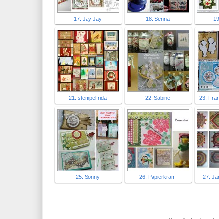
17. Jay Jay
18. Senna
19
21. stempelfrida
22. Sabine
23. Fran
25. Sonny
26. Papierkram
27. Ja