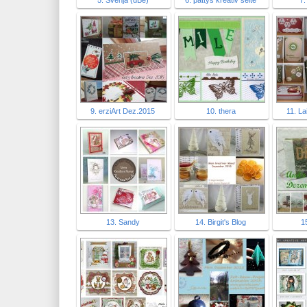
5. Svenja (dBe)
6. pattys kreativ seite
7.
9. erziArt Dez.2015
10. thera
11. La
13. Sandy
14. Birgit's Blog
15