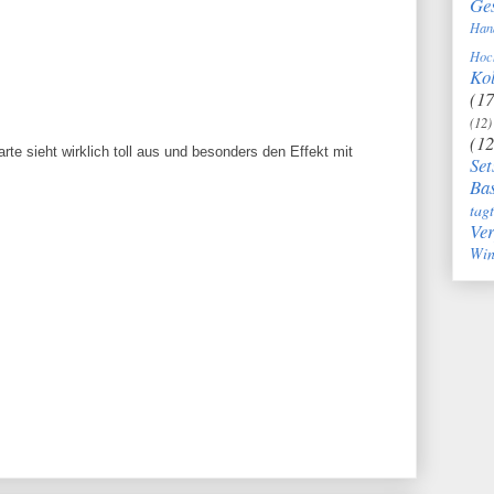
Ge
Han
Hoc
Kol
(17
(12)
(12
te sieht wirklich toll aus und besonders den Effekt mit
Set
Bas
tag
Ve
Win