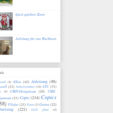
6fach gefaltete Karte
Anleitung für eine Buchkarte
els
Anleitung
(86)
Alben
(42)
brush
(8)
arell
(21)
ATC
(51)
Arbeitszimmer
(10)
CMD-Designteam
(20)
CME-
y
(9)
Copics
Copic
(214)
ignteam
(21)
58)
Filofax
(21)
Garten
(22)
Fotos
(5)
burtstag
(221)
Gelli plate
(4)