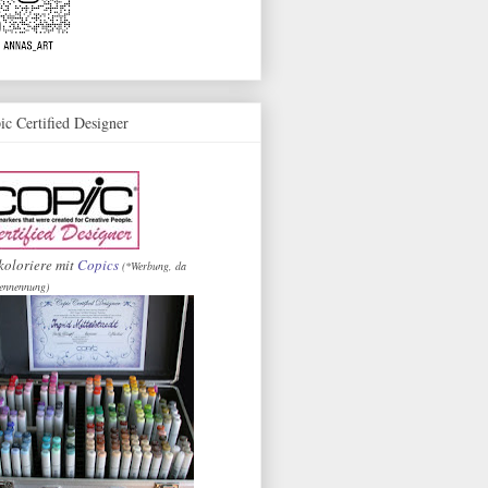
ic Certified Designer
koloriere mit
Copics
(*Werbung, da
ennennung)