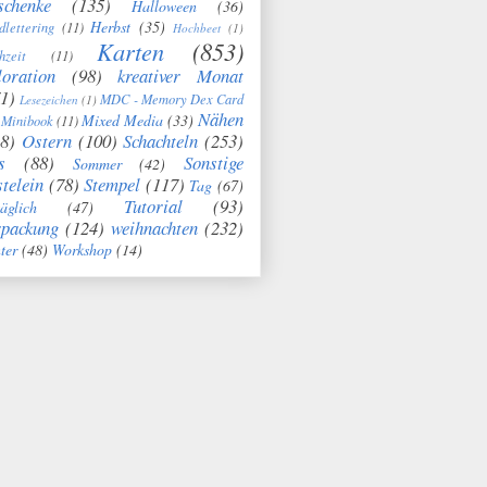
schenke
(135)
Halloween
(36)
Herbst
(35)
dlettering
(11)
Hochbeet
(1)
Karten
(853)
hzeit
(11)
oration
(98)
kreativer Monat
1)
MDC - Memory Dex Card
Lesezeichen
(1)
Nähen
Mixed Media
(33)
Minibook
(11)
8)
Ostern
(100)
Schachteln
(253)
s
(88)
Sonstige
Sommer
(42)
telein
(78)
Stempel
(117)
Tag
(67)
Tutorial
(93)
täglich
(47)
rpackung
(124)
weihnachten
(232)
ter
(48)
Workshop
(14)