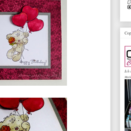
Cop
Ich 
Mark