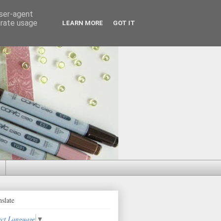
user-agent
erate usage
LEARN MORE
GOT IT
nslate
ect Language
▼