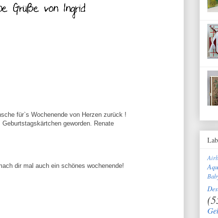
ünsche für`s Wochenende von Herzen zurück !
s Geburtstagskärtchen geworden. Renate
Lab
Air
Aqu
n mach dir mal auch ein schönes wochenende!
Bab
Des
(5
Ge