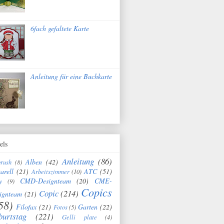
6fach gefaltete Karte
Anleitung für eine Buchkarte
els
Anleitung
(86)
Alben
(42)
brush
(8)
arell
(21)
ATC
(51)
Arbeitszimmer
(10)
CMD-Designteam
(20)
CME-
y
(9)
Copics
Copic
(214)
ignteam
(21)
58)
Filofax
(21)
Garten
(22)
Fotos
(5)
burtstag
(221)
Gelli plate
(4)