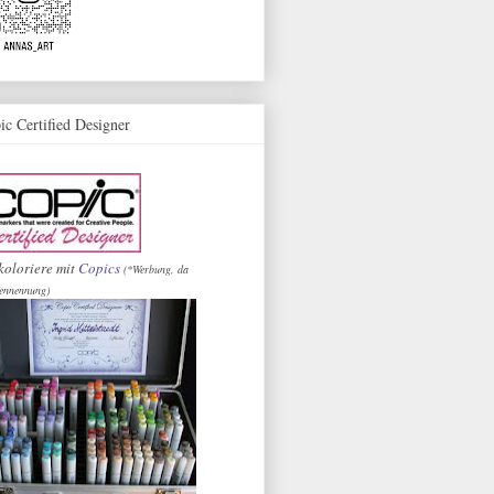
ic Certified Designer
koloriere mit
Copics
(*Werbung, da
ennennung)