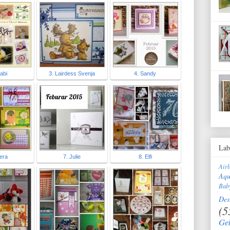
abi
3. Lairdess Svenja
4. Sandy
Lab
hera
7. Julie
8. Elfi
Air
Aqu
Bab
Des
(5
Ge