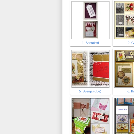
1. Bastelotti
2. G
5. Svenja (dBe)
6. t