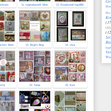
Ge
ierkram
11. reginabastelt: Mein
12. Kreativwelt mgoll88:
Han
Hoc
Kol
(17
(12)
(12
Set
Bas
tchen: Mein
15. Birgit's Blog
16. cbra
tag
Ve
Win
onny
19. Tanja
20. Kuni