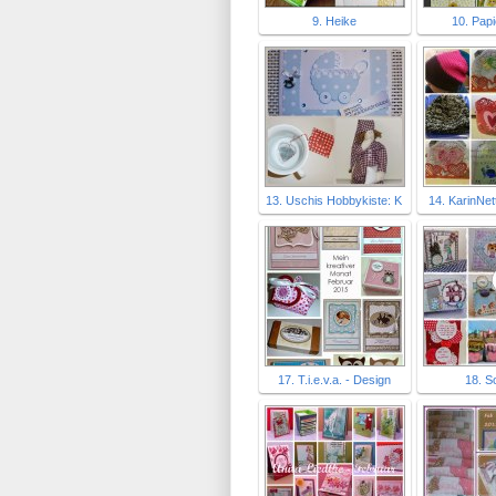
9. Heike
10. Pap
13. Uschis Hobbykiste: K
14. KarinNet
17. T.i.e.v.a. - Design
18. S