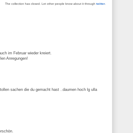
The collection has closed. Let other people know about it through
twitter
.
ch im Februar wieder kreiert.
ollen Anregungen!
 tollen sachen die du gemacht hast ..daumen hoch lg ulla
erschön.