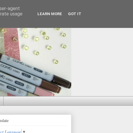
user-agent
erate usage
LEARN MORE
GOT IT
nslate
ect Language
▼