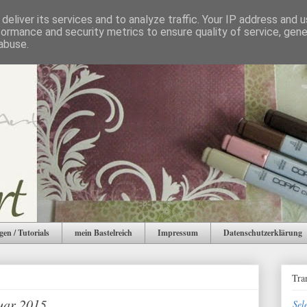
deliver its services and to analyze traffic. Your IP address and 
formance and security metrics to ensure quality of service, gen
abuse.
gen / Tutorials
mein Bastelreich
Impressum
Datenschutzerklärung
Tra
uar 2015
Sel