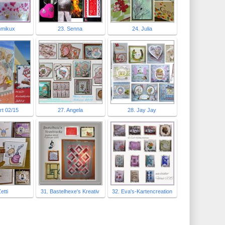
mmikux
23. Senna
24. Julia
rt 02/15
27. Angela
28. Jay Jay
etti
31. Bastelhexe's Kreativ
32. Eva's-Kartencreation