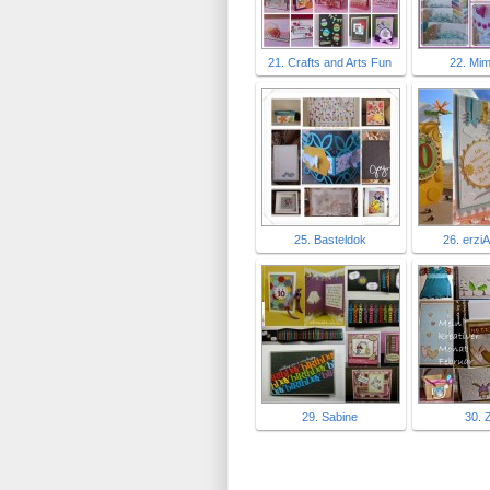
21. Crafts and Arts Fun
22. Mi
25. Basteldok
26. erziA
29. Sabine
30. Z