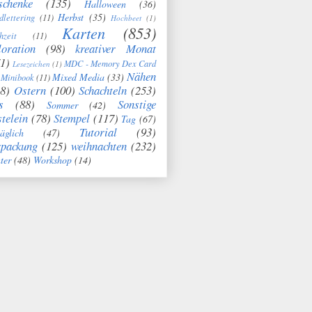
schenke
(135)
Halloween
(36)
Herbst
(35)
dlettering
(11)
Hochbeet
(1)
Karten
(853)
hzeit
(11)
oration
(98)
kreativer Monat
1)
MDC - Memory Dex Card
Lesezeichen
(1)
Nähen
Mixed Media
(33)
Minibook
(11)
8)
Ostern
(100)
Schachteln
(253)
s
(88)
Sonstige
Sommer
(42)
telein
(78)
Stempel
(117)
Tag
(67)
Tutorial
(93)
täglich
(47)
rpackung
(125)
weihnachten
(232)
ter
(48)
Workshop
(14)