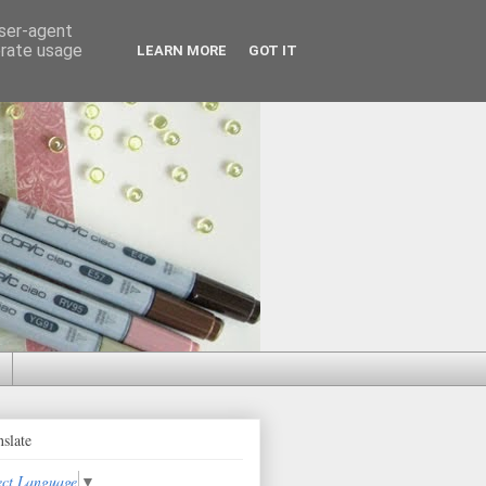
user-agent
erate usage
LEARN MORE
GOT IT
nslate
ect Language
▼