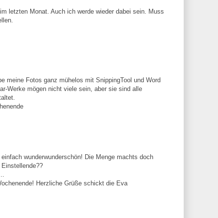
 im letzten Monat. Auch ich werde wieder dabei sein. Muss
llen.
be meine Fotos ganz mühelos mit SnippingTool und Word
-Werke mögen nicht viele sein, aber sie sind alle
altet.
chenende
ist einfach wunderwunderschön! Die Menge machts doch
. Einstellende??
..
Wochenende! Herzliche Grüße schickt die Eva