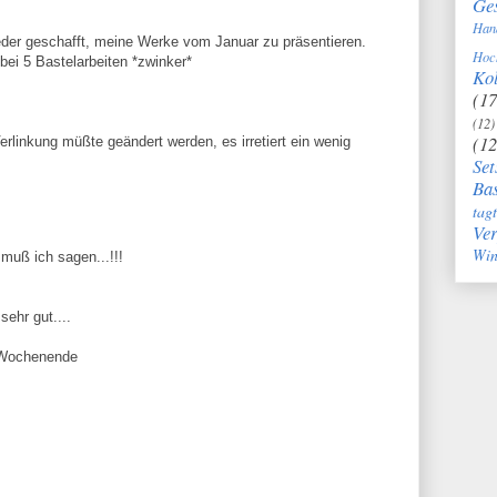
Ge
Han
eder geschafft, meine Werke vom Januar zu präsentieren.
Hoc
bei 5 Bastelarbeiten *zwinker*
Kol
(17
(12)
(12
linkung müßte geändert werden, es irretiert ein wenig
Set
Bas
tag
Ve
Win
 muß ich sagen...!!!
sehr gut....
 Wochenende