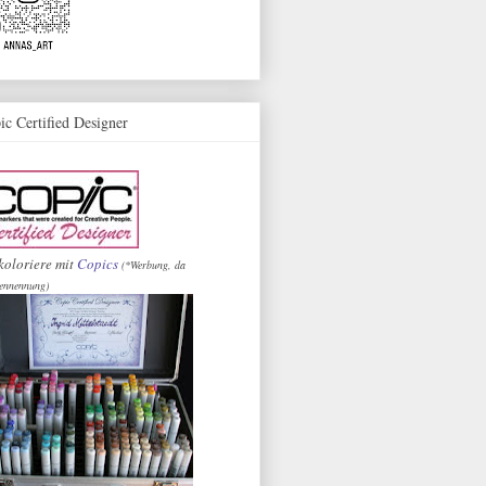
ic Certified Designer
koloriere mit
Copics
(*Werbung, da
ennennung)