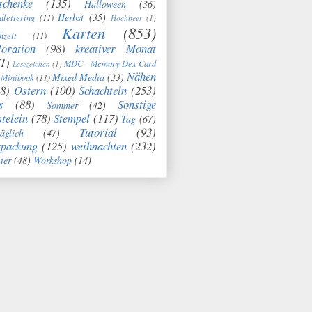
schenke
(135)
Halloween
(36)
Herbst
(35)
dlettering
(11)
Hochbeet
(1)
Karten
(853)
hzeit
(11)
oration
(98)
kreativer Monat
1)
MDC - Memory Dex Card
Lesezeichen
(1)
Nähen
Mixed Media
(33)
Minibook
(11)
8)
Ostern
(100)
Schachteln
(253)
s
(88)
Sonstige
Sommer
(42)
telein
(78)
Stempel
(117)
Tag
(67)
Tutorial
(93)
täglich
(47)
rpackung
(125)
weihnachten
(232)
ter
(48)
Workshop
(14)