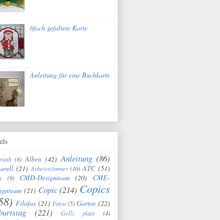
6fach gefaltete Karte
Anleitung für eine Buchkarte
els
Anleitung
(86)
Alben
(42)
brush
(8)
arell
(21)
ATC
(51)
Arbeitszimmer
(10)
CMD-Designteam
(20)
CME-
y
(9)
Copics
Copic
(214)
ignteam
(21)
58)
Filofax
(21)
Garten
(22)
Fotos
(5)
burtstag
(221)
Gelli plate
(4)