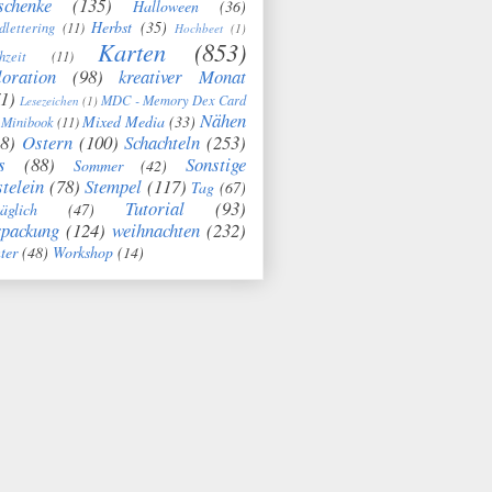
schenke
(135)
Halloween
(36)
Herbst
(35)
dlettering
(11)
Hochbeet
(1)
Karten
(853)
hzeit
(11)
oration
(98)
kreativer Monat
1)
MDC - Memory Dex Card
Lesezeichen
(1)
Nähen
Mixed Media
(33)
Minibook
(11)
8)
Ostern
(100)
Schachteln
(253)
s
(88)
Sonstige
Sommer
(42)
telein
(78)
Stempel
(117)
Tag
(67)
Tutorial
(93)
täglich
(47)
rpackung
(124)
weihnachten
(232)
ter
(48)
Workshop
(14)