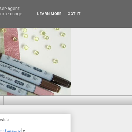
user-agent
erate usage
LEARN MORE
GOT IT
nslate
ect Language
▼