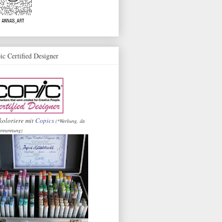
ic Certified Designer
koloriere mit
Copics
(*Werbung, da
ennennung)