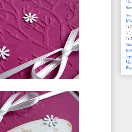
Ge
Han
Hoc
Kol
(17
(12)
(12
Set
Bas
tag
Ve
Win