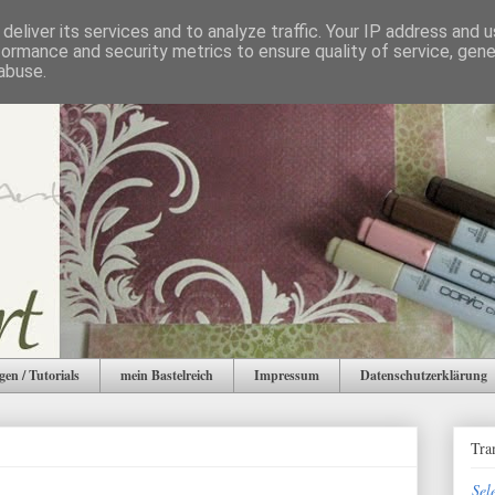
deliver its services and to analyze traffic. Your IP address and 
formance and security metrics to ensure quality of service, gen
abuse.
gen / Tutorials
mein Bastelreich
Impressum
Datenschutzerklärung
Tra
Sel