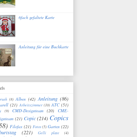
6fach gefaltete Karte
Anleitung für eine Buchkarte
els
Anleitung
(86)
Alben
(42)
brush
(8)
arell
(21)
ATC
(51)
Arbeitszimmer
(10)
CMD-Designteam
(20)
CME-
y
(9)
Copics
Copic
(214)
ignteam
(21)
58)
Filofax
(21)
Garten
(22)
Fotos
(5)
burtstag
(221)
Gelli plate
(4)