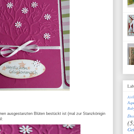
Lab
Air
Aqu
Bab
inen ausgestanzten Blüten bestückt ist (mal zur Stanzkönigin
Des
l:
(5
Ge