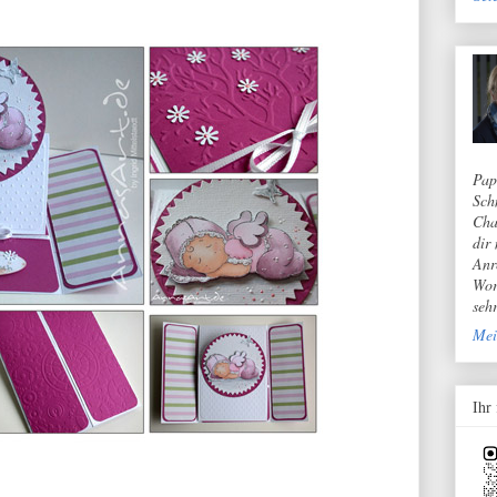
Pap
Sch
Cha
dir
Anr
Wor
seh
Mei
Ihr