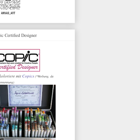
ic Certified Designer
koloriere mit
Copics
(*Werbung, da
ennennung)