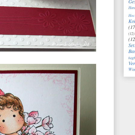
Ge
Han
Hoc
Kol
(17
(12)
(12
Set
Bas
tag
Ve
Win