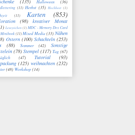
schenke
(135)
Halloween
(36)
Herbst
(35)
dlettering
(11)
Hochbeet
(1)
Karten
(853)
hzeit
(11)
oration
(98)
kreativer Monat
1)
MDC - Memory Dex Card
Lesezeichen
(1)
Nähen
Mixed Media
(33)
Minibook
(11)
8)
Ostern
(100)
Schachteln
(253)
s
(88)
Sonstige
Sommer
(42)
telein
(78)
Stempel
(117)
Tag
(67)
Tutorial
(93)
täglich
(47)
rpackung
(125)
weihnachten
(232)
ter
(48)
Workshop
(14)