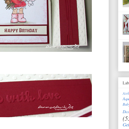
Lab
Air
Aqu
Bab
Des
(5
Ge