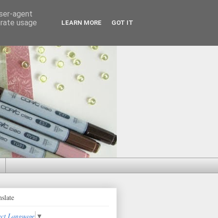
user-agent
erate usage
LEARN MORE
GOT IT
nslate
ect Language
▼