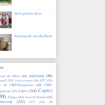
6fach gefaltete Karte
Anleitung für eine Buchkarte
els
Anleitung
(86)
Alben
(42)
brush
(8)
arell
(21)
ATC
(51)
Arbeitszimmer
(10)
CMD-Designteam
(20)
CME-
y
(9)
Copics
Copic
(214)
ignteam
(21)
58)
Filofax
(21)
Garten
(22)
Fotos
(5)
burtstag
(221)
Gelli plate
(4)