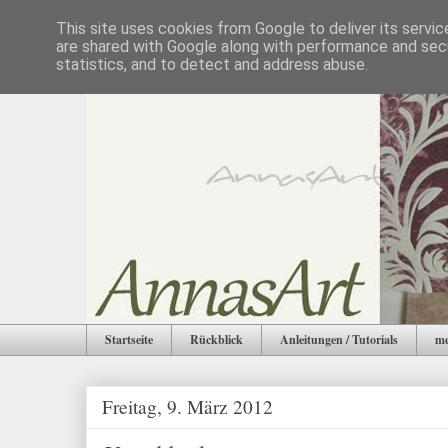
This site uses cookies from Google to deliver its servic
are shared with Google along with performance and secu
statistics, and to detect and address abuse.
Startseite
Rückblick
Anleitungen / Tutorials
me
Freitag, 9. März 2012