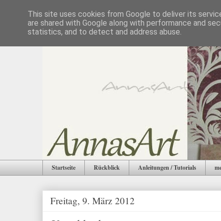
This site uses cookies from Google to deliver its servic
are shared with Google along with performance and secu
statistics, and to detect and address abuse.
Startseite
Rückblick
Anleitungen / Tutorials
me
Freitag, 9. März 2012