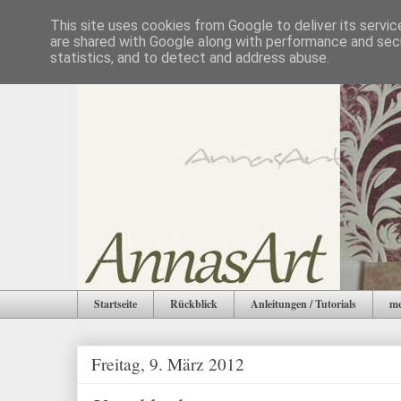
This site uses cookies from Google to deliver its servic
are shared with Google along with performance and secu
statistics, and to detect and address abuse.
Startseite
Rückblick
Anleitungen / Tutorials
me
Freitag, 9. März 2012