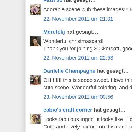
Patti Jo
hat gesagt…
Adorable scene with these images!!! Be
22. November 2011 um 21:01
Meretekj
hat gesagt…
Wonderful christmascard!
Thank you for joining Sukkersøtt, goo
22. November 2011 um 22:53
Danielle Champagne
hat gesagt…
OH!!!!!!! this is soooo sweet. I love thi
cute scene. Wonderful coloring. and 
23. November 2011 um 00:56
cabio's craft corner
hat gesagt…
Looks fabulous Ingrid. It looks like Ti
Cute and lovely texture on this card :o