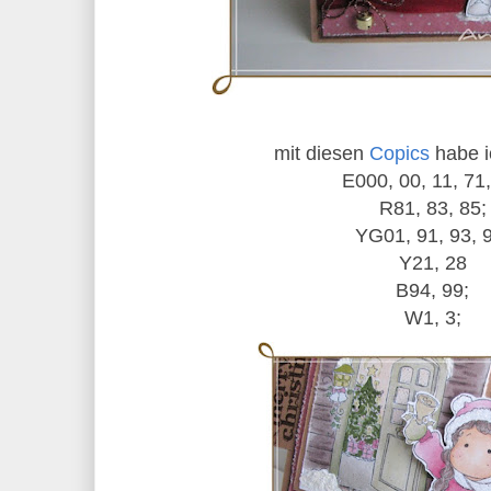
mit diesen
Copics
habe ic
E000, 00, 11, 71,
R81, 83, 85;
YG01, 91, 93, 
Y21, 28
B94, 99;
W1, 3;