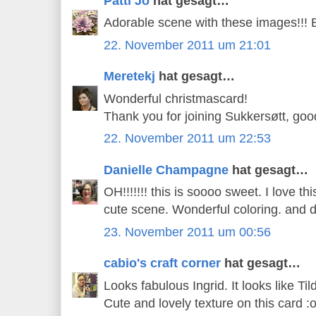
Patti Jo
hat gesagt…
Adorable scene with these images!!! Be
22. November 2011 um 21:01
Meretekj
hat gesagt…
Wonderful christmascard!
Thank you for joining Sukkersøtt, goo
22. November 2011 um 22:53
Danielle Champagne
hat gesagt…
OH!!!!!!! this is soooo sweet. I love thi
cute scene. Wonderful coloring. and 
23. November 2011 um 00:56
cabio's craft corner
hat gesagt…
Looks fabulous Ingrid. It looks like Ti
Cute and lovely texture on this card :o