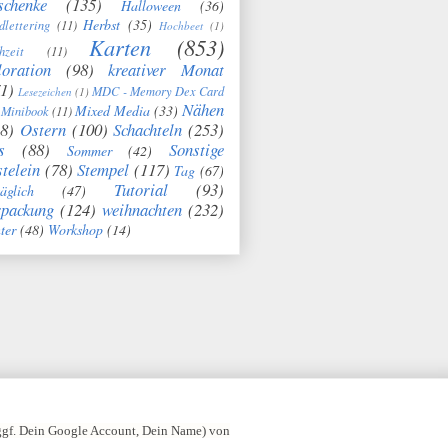
schenke
(135)
Halloween
(36)
Herbst
(35)
dlettering
(11)
Hochbeet
(1)
Karten
(853)
hzeit
(11)
oration
(98)
kreativer Monat
1)
MDC - Memory Dex Card
Lesezeichen
(1)
Nähen
Mixed Media
(33)
Minibook
(11)
8)
Ostern
(100)
Schachteln
(253)
s
(88)
Sonstige
Sommer
(42)
telein
(78)
Stempel
(117)
Tag
(67)
Tutorial
(93)
täglich
(47)
rpackung
(124)
weihnachten
(232)
ter
(48)
Workshop
(14)
 ggf. Dein Google Account, Dein Name) von