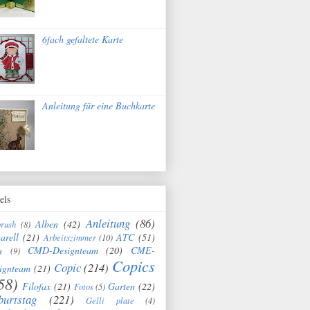
6fach gefaltete Karte
Anleitung für eine Buchkarte
els
Anleitung
(86)
Alben
(42)
brush
(8)
arell
(21)
ATC
(51)
Arbeitszimmer
(10)
CMD-Designteam
(20)
CME-
y
(9)
Copics
Copic
(214)
ignteam
(21)
58)
Filofax
(21)
Garten
(22)
Fotos
(5)
burtstag
(221)
Gelli plate
(4)