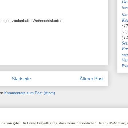
Ge
Han
Hoc
Kol
 so gut, zauberhafte Weihnachtskarten.
(17
(12)
(12
Set
Bas
tag
Ve
Win
Startseite
Älterer Post
ren
Kommentare zum Post (Atom)
nktion gibst Du Deine Einwilligung, dass Deine persönlichen Daten (IP-Adresse,