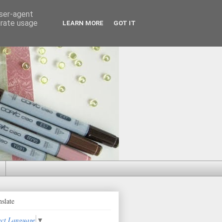
user-agent
erate usage
LEARN MORE
GOT IT
nslate
ect Language
▼