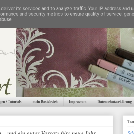
deliver its services and to analyze traffic. Your IP address and 
formance and security metrics to ensure quality of service, gen
abuse.
gen / Tutorials
mein Bastelreich
Impressum
Datenschutzerklärung
Tra
 – und ein guter Vorsatz fürs neue Jahr
Sel