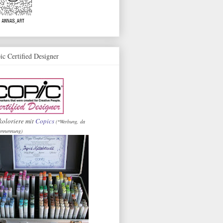
ic Certified Designer
koloriere mit
Copics
(*Werbung, da
ennennung)