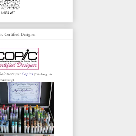
ic Certified Designer
koloriere mit
Copics
(*Werbung, da
ennennung)