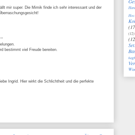
Ge
Han
llt mir super. Die Mimik finde ich sehr interessant und der
 Überraschungsgesicht!
Hoc
Kol
(17
(12)
t…
(12
Set
gelungen.
rd bestimmt viel Freude bereiten.
Bas
tag
Ve
Win
ebe Ingrid. Hier wirkt die Schlichtheit und die perfekte