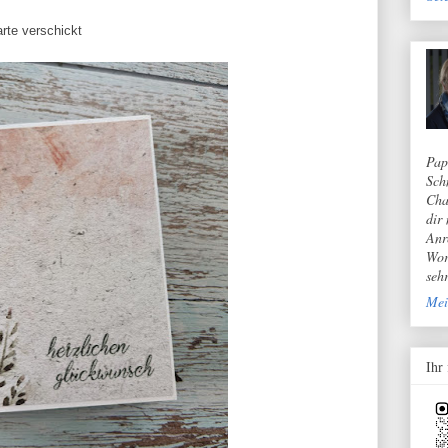
rte verschickt
Pap
Sch
Cha
dir
Anr
Wor
seh
Mei
Ihr