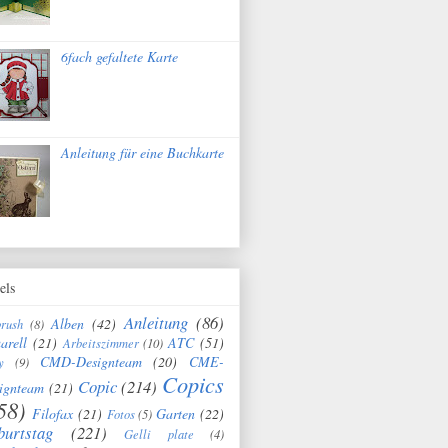
6fach gefaltete Karte
Anleitung für eine Buchkarte
els
Anleitung
(86)
Alben
(42)
brush
(8)
arell
(21)
ATC
(51)
Arbeitszimmer
(10)
CMD-Designteam
(20)
CME-
y
(9)
Copics
Copic
(214)
ignteam
(21)
58)
Filofax
(21)
Garten
(22)
Fotos
(5)
burtstag
(221)
Gelli plate
(4)