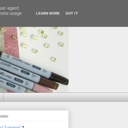
user-agent
erate usage
LEARN MORE
GOT IT
nslate
ect Language
▼