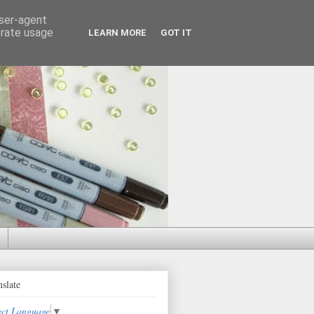
user-agent
erate usage
LEARN MORE
GOT IT
nslate
ect Language
▼