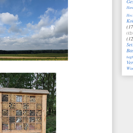
Ge
Han
Hoc
Kol
(17
(12)
(12
Set
Bas
tag
Ve
Win