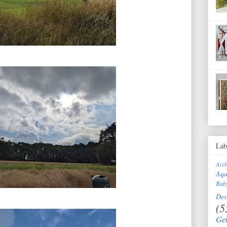
Lab
Air
Aqu
Bab
Des
(5
Ge