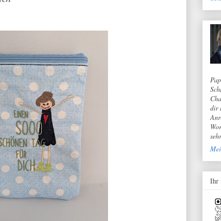
Pap
Sch
Cha
dir
Anr
Wor
seh
Mei
Ihr