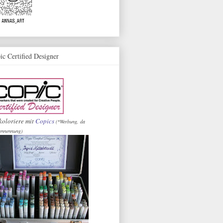
ic Certified Designer
koloriere mit
Copics
(*Werbung, da
ennennung)