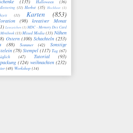
schenke
(135)
Halloween
(36)
Herbst
(35)
dlettering
(11)
Hochbeet
(1)
Karten
(853)
hzeit
(11)
oration
(98)
kreativer Monat
1)
MDC - Memory Dex Card
Lesezeichen
(1)
Nähen
Mixed Media
(33)
Minibook
(11)
8)
Ostern
(100)
Schachteln
(253)
s
(88)
Sonstige
Sommer
(42)
telein
(78)
Stempel
(117)
Tag
(67)
Tutorial
(93)
täglich
(47)
rpackung
(124)
weihnachten
(232)
ter
(48)
Workshop
(14)