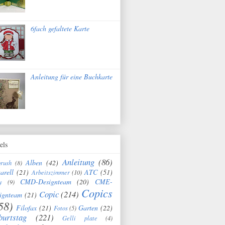
6fach gefaltete Karte
Anleitung für eine Buchkarte
els
Anleitung
(86)
Alben
(42)
brush
(8)
arell
(21)
ATC
(51)
Arbeitszimmer
(10)
CMD-Designteam
(20)
CME-
y
(9)
Copics
Copic
(214)
ignteam
(21)
58)
Filofax
(21)
Garten
(22)
Fotos
(5)
burtstag
(221)
Gelli plate
(4)