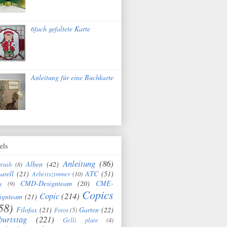
6fach gefaltete Karte
Anleitung für eine Buchkarte
els
Anleitung
(86)
Alben
(42)
brush
(8)
arell
(21)
ATC
(51)
Arbeitszimmer
(10)
CMD-Designteam
(20)
CME-
y
(9)
Copics
Copic
(214)
ignteam
(21)
58)
Filofax
(21)
Garten
(22)
Fotos
(5)
burtstag
(221)
Gelli plate
(4)