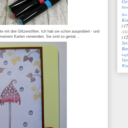
Ge
Han
Hoc
Kol
(17
 mit drei Glitzerstiften. Ich hab sie schon ausprobiert - und
(12)
(12
f meinem Karten verwenden. Sie sind so genial....
Set
Bas
tag
Ve
Win