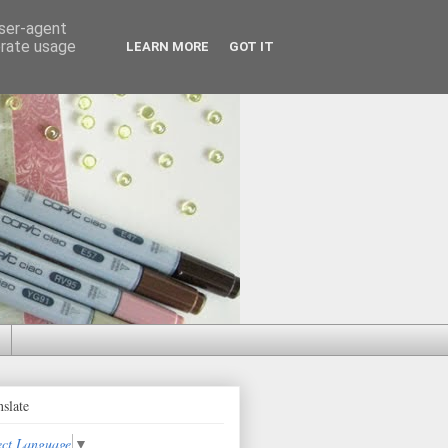
user-agent
erate usage
LEARN MORE
GOT IT
nslate
ect Language
▼