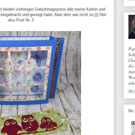
den beiden vorherigen Geburtstagsposts alle meine Karten und
rgebracht und gezeigt habe. Aber dem war nicht so;))) Hier
also Post Nr. 3
Pap
Sch
Cha
dir
Anr
Wor
seh
Mei
Ihr