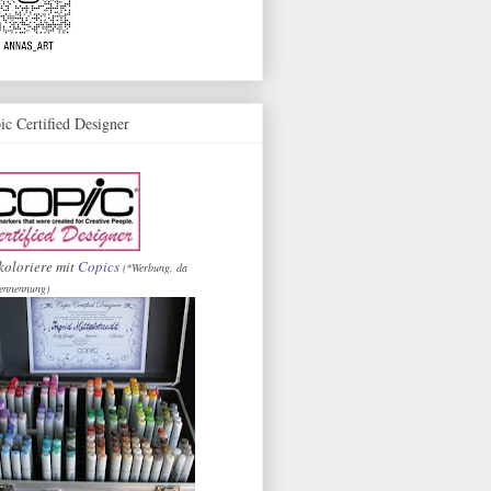
ic Certified Designer
koloriere mit
Copics
(*Werbung, da
ennennung)