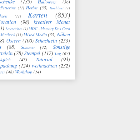
schenke
(135)
Halloween
(36)
Herbst
(35)
dlettering
(11)
Hochbeet
(1)
Karten
(853)
hzeit
(11)
oration
(98)
kreativer Monat
1)
MDC - Memory Dex Card
Lesezeichen
(1)
Nähen
Mixed Media
(33)
Minibook
(11)
8)
Ostern
(100)
Schachteln
(253)
s
(88)
Sonstige
Sommer
(42)
telein
(78)
Stempel
(117)
Tag
(67)
Tutorial
(93)
täglich
(47)
rpackung
(124)
weihnachten
(232)
ter
(48)
Workshop
(14)