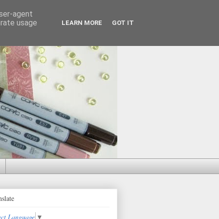
user-agent
erate usage
LEARN MORE
GOT IT
nslate
ect Language
▼