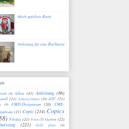
6fach gefaltete Karte
Anleitung für eine Buchkarte
els
Anleitung
(86)
Alben
(42)
brush
(8)
arell
(21)
ATC
(51)
Arbeitszimmer
(10)
CMD-Designteam
(20)
CME-
y
(9)
Copics
Copic
(214)
ignteam
(21)
58)
Filofax
(21)
Garten
(22)
Fotos
(5)
burtstag
(221)
Gelli plate
(4)