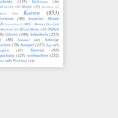
schenke
(135)
Halloween
(36)
Herbst
(35)
dlettering
(11)
Hochbeet
(1)
Karten
(853)
hzeit
(11)
oration
(98)
kreativer Monat
1)
MDC - Memory Dex Card
Lesezeichen
(1)
Nähen
Mixed Media
(33)
Minibook
(11)
8)
Ostern
(100)
Schachteln
(253)
s
(88)
Sonstige
Sommer
(42)
telein
(78)
Stempel
(117)
Tag
(67)
Tutorial
(93)
täglich
(47)
rpackung
(125)
weihnachten
(232)
ter
(48)
Workshop
(14)