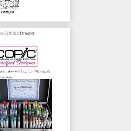
ic Certified Designer
koloriere mit
Copics
(*Werbung, da
ennennung)