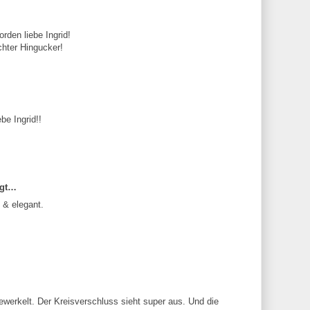
rden liebe Ingrid!
chter Hingucker!
be Ingrid!!
agt…
 & elegant.
gewerkelt. Der Kreisverschluss sieht super aus. Und die