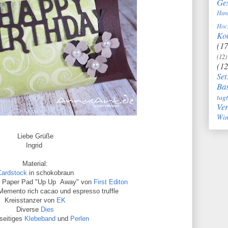
Ge
Han
Hoc
Kol
(17
(12)
(12
Set
Bas
tag
Ve
Win
Liebe Grüße
Ingrid
Material:
Cardstock
in schokobraun
 6 Paper Pad "Up Up Away" von
First Editon
Memento rich cacao und espresso truffle
Kreisstanzer von
EK
Diverse
Dies
seitiges
Klebeband
und
Perlen