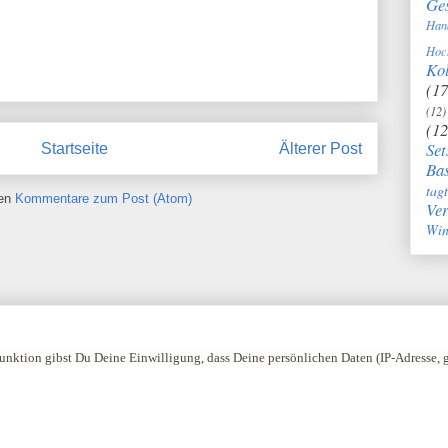
Ge
Han
Hoc
Kol
(17
(12)
(12
Set
Startseite
Älterer Post
Bas
tag
ren
Kommentare zum Post (Atom)
Ve
Win
nktion gibst Du Deine Einwilligung, dass Deine persönlichen Daten (IP-Adresse,