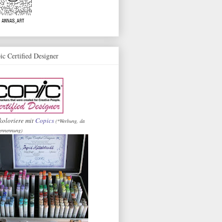
ic Certified Designer
koloriere mit
Copics
(*Werbung, da
ennennung)