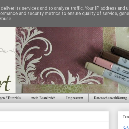
deliver its services and to analyze traffic. Your IP address and 
formance and security metrics to ensure quality of service, gen
abuse.
gen / Tutorials
mein Bastelreich
Impressum
Datenschutzerklärung
Tra
Sel