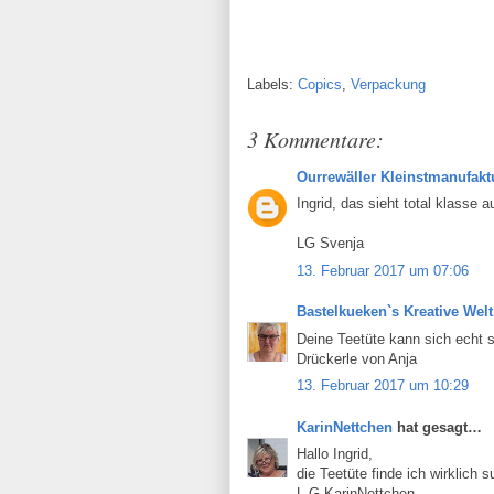
Labels:
Copics
,
Verpackung
3 Kommentare:
Ourrewäller Kleinstmanufakt
Ingrid, das sieht total klasse a
LG Svenja
13. Februar 2017 um 07:06
Bastelkueken`s Kreative Wel
Deine Teetüte kann sich echt s
Drückerle von Anja
13. Februar 2017 um 10:29
KarinNettchen
hat gesagt…
Hallo Ingrid,
die Teetüte finde ich wirklich 
L.G.KarinNettchen