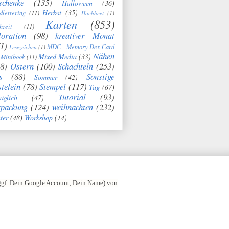
schenke
(135)
Halloween
(36)
Herbst
(35)
dlettering
(11)
Hochbeet
(1)
Karten
(853)
hzeit
(11)
oration
(98)
kreativer Monat
1)
MDC - Memory Dex Card
Lesezeichen
(1)
Nähen
Mixed Media
(33)
Minibook
(11)
8)
Ostern
(100)
Schachteln
(253)
s
(88)
Sonstige
Sommer
(42)
telein
(78)
Stempel
(117)
Tag
(67)
Tutorial
(93)
täglich
(47)
rpackung
(124)
weihnachten
(232)
ter
(48)
Workshop
(14)
 ggf. Dein Google Account, Dein Name) von