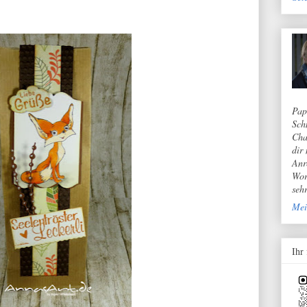
Pap
Sch
Cha
dir
Anr
Wor
seh
Mei
Ihr