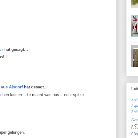
ur
hat gesagt…
us!!!
t aus Alsdorf
hat gesagt…
Lab
ehen lassen.. die macht was aus... echt spitze.
Air
Aqu
Bab
Des
(5
Ge
super gelungen.