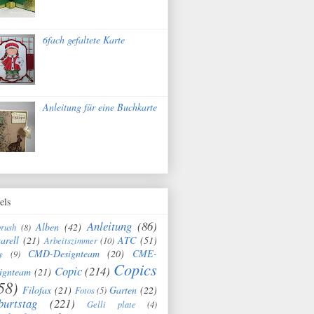
6fach gefaltete Karte
Anleitung für eine Buchkarte
els
Anleitung
(86)
Alben
(42)
brush
(8)
arell
(21)
ATC
(51)
Arbeitszimmer
(10)
CMD-Designteam
(20)
CME-
y
(9)
Copics
Copic
(214)
ignteam
(21)
58)
Filofax
(21)
Garten
(22)
Fotos
(5)
burtstag
(221)
Gelli plate
(4)