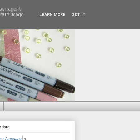
user-agent
erate usage
LEARN MORE
GOT IT
nslate
ect Language
▼