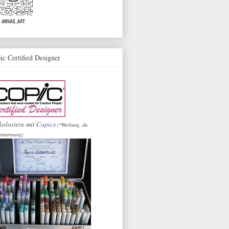
ic Certified Designer
koloriere mit
Copics
(*Werbung, da
ennennung)