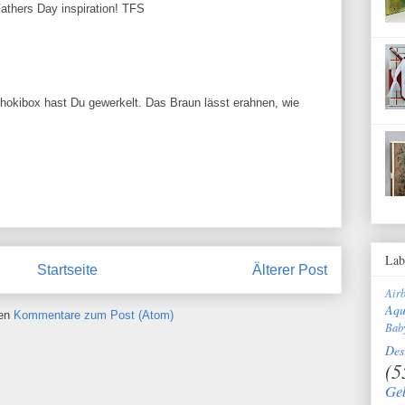
Fathers Day inspiration! TFS
okibox hast Du gewerkelt. Das Braun lässt erahnen, wie
Lab
Startseite
Älterer Post
Air
Aqu
ren
Kommentare zum Post (Atom)
Bab
Des
(5
Ge