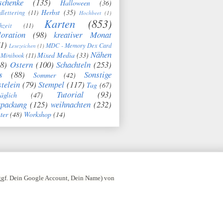
schenke
(135)
Halloween
(36)
Herbst
(35)
dlettering
(11)
Hochbeet
(1)
Karten
(853)
hzeit
(11)
oration
(98)
kreativer Monat
1)
MDC - Memory Dex Card
Lesezeichen
(1)
Nähen
Mixed Media
(33)
Minibook
(11)
8)
Ostern
(100)
Schachteln
(253)
s
(88)
Sonstige
Sommer
(42)
telein
(79)
Stempel
(117)
Tag
(67)
Tutorial
(93)
täglich
(47)
rpackung
(125)
weihnachten
(232)
ter
(48)
Workshop
(14)
 ggf. Dein Google Account, Dein Name) von