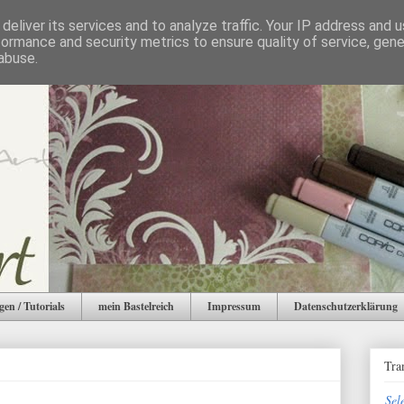
deliver its services and to analyze traffic. Your IP address and 
formance and security metrics to ensure quality of service, gen
abuse.
gen / Tutorials
mein Bastelreich
Impressum
Datenschutzerklärung
Tra
Sel