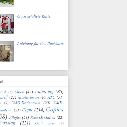
6fach gefaltete Karte
Anleitung für eine Buchkarte
els
Anleitung
(86)
Alben
(42)
brush
(8)
arell
(21)
ATC
(51)
Arbeitszimmer
(10)
CMD-Designteam
(20)
CME-
y
(9)
Copics
Copic
(214)
ignteam
(21)
58)
Filofax
(21)
Garten
(22)
Fotos
(5)
burtstag
(221)
Gelli plate
(4)