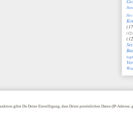
Ge
Han
Hoc
Kol
(17
(12)
(12
Set
Bas
tag
Ve
Win
nktion gibst Du Deine Einwilligung, dass Deine persönlichen Daten (IP-Adresse,