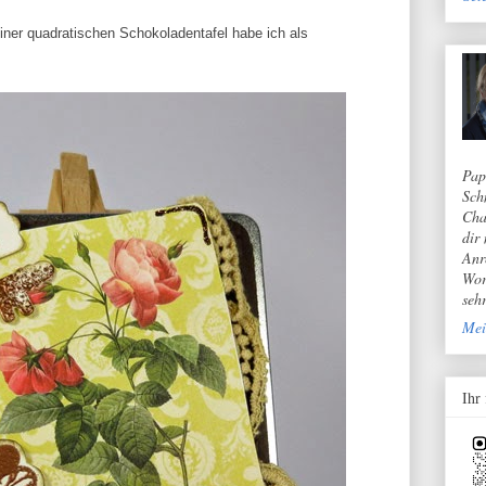
iner quadratischen Schokoladentafel habe ich als
Pap
Sch
Cha
dir
Anr
Wor
seh
Mei
Ihr