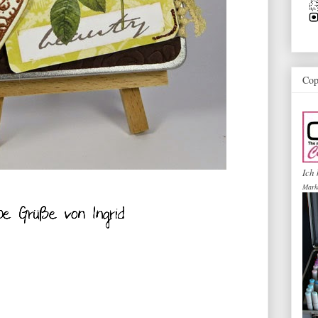
Cop
Ich 
Mark