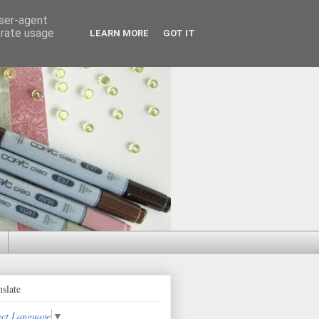
user-agent
erate usage
LEARN MORE
GOT IT
nslate
ect Language
▼