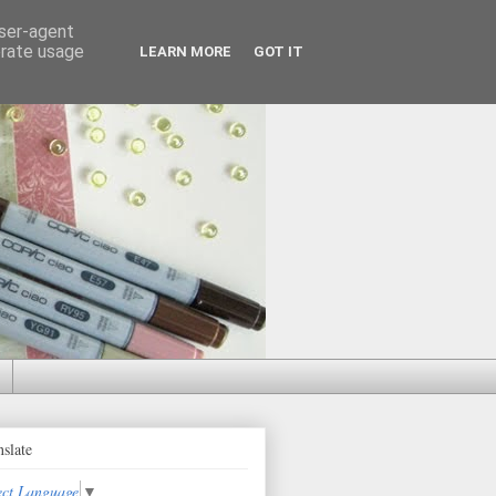
user-agent
erate usage
LEARN MORE
GOT IT
nslate
ect Language
▼