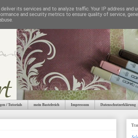
deliver its services and to analyze traffic. Your IP address and 
formance and security metrics to ensure quality of service, gen
abuse.
gen / Tutorials
mein Bastelreich
Impressum
Datenschutzerklärung
Tra
Sel