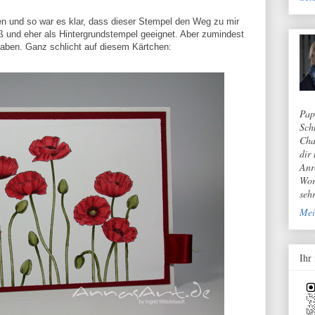
n und so war es klar, dass dieser Stempel den Weg zu mir
groß und eher als Hintergrundstempel geeignet. Aber zumindest
 haben. Ganz schlicht auf diesem Kärtchen:
Pap
Sch
Cha
dir
Anr
Wor
seh
Mei
Ihr