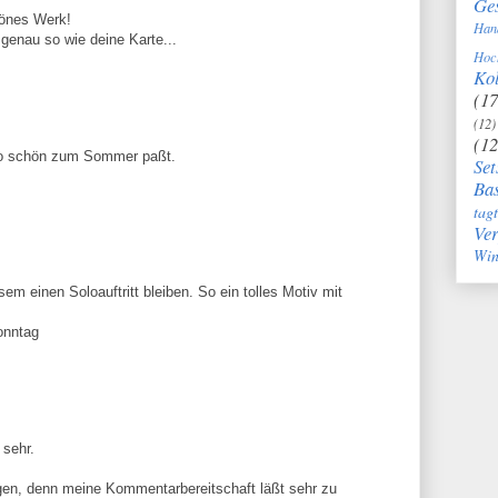
Ge
hönes Werk!
Han
genau so wie deine Karte...
Hoc
Kol
(17
(12)
(12
so schön zum Sommer paßt.
Set
Bas
tag
Ve
Win
esem einen Soloauftritt bleiben. So ein tolles Motiv mit
onntag
sehr.
gen, denn meine Kommentarbereitschaft läßt sehr zu