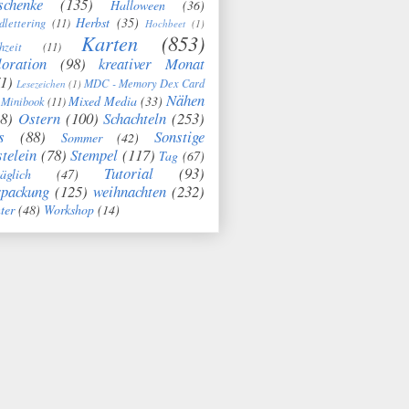
schenke
(135)
Halloween
(36)
Herbst
(35)
dlettering
(11)
Hochbeet
(1)
Karten
(853)
hzeit
(11)
oration
(98)
kreativer Monat
1)
MDC - Memory Dex Card
Lesezeichen
(1)
Nähen
Mixed Media
(33)
Minibook
(11)
8)
Ostern
(100)
Schachteln
(253)
s
(88)
Sonstige
Sommer
(42)
telein
(78)
Stempel
(117)
Tag
(67)
Tutorial
(93)
täglich
(47)
rpackung
(125)
weihnachten
(232)
ter
(48)
Workshop
(14)