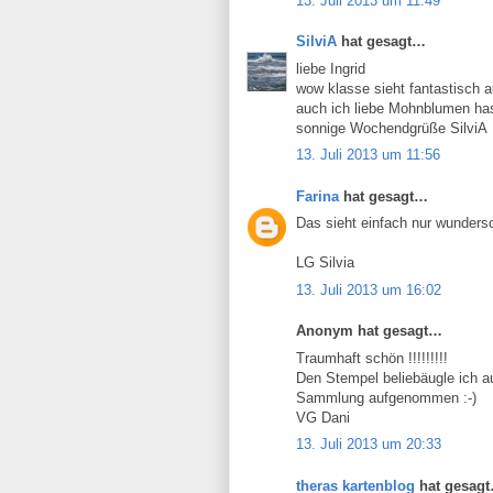
13. Juli 2013 um 11:49
SilviA
hat gesagt…
liebe Ingrid
wow klasse sieht fantastisch 
auch ich liebe Mohnblumen ha
sonnige Wochendgrüße SilviA
13. Juli 2013 um 11:56
Farina
hat gesagt…
Das sieht einfach nur wunders
LG Silvia
13. Juli 2013 um 16:02
Anonym hat gesagt…
Traumhaft schön !!!!!!!!!
Den Stempel beliebäugle ich au
Sammlung aufgenommen :-)
VG Dani
13. Juli 2013 um 20:33
theras kartenblog
hat gesag