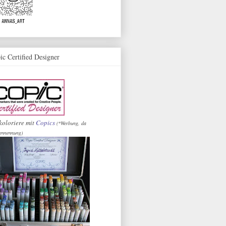
ic Certified Designer
koloriere mit
Copics
(*Werbung, da
ennennung)