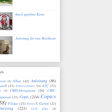
6fach gefaltete Karte
Anleitung für eine Buchkarte
els
Anleitung
(86)
Alben
(42)
brush
(8)
arell
(21)
ATC
(51)
Arbeitszimmer
(10)
CMD-Designteam
(20)
CME-
y
(9)
Copics
Copic
(214)
ignteam
(21)
58)
Filofax
(21)
Garten
(22)
Fotos
(5)
burtstag
(221)
Gelli plate
(4)