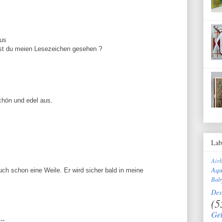
aus
st du meien Lesezeichen gesehen ?
chön und edel aus.
Lab
Air
Aqu
ch schon eine Weile. Er wird sicher bald in meine
Bab
Des
(5
Ge
t…