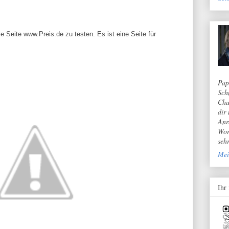
 Seite www.Preis.de zu testen. Es ist eine Seite für
Pap
Sch
Cha
dir
Anr
Wor
seh
Mei
Ihr