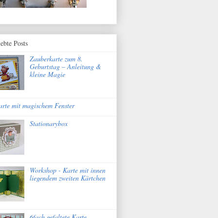
iebte Posts
Zauberkarte zum 8.
Geburtstag – Anleitung &
kleine Magie
arte mit magischem Fenster
Stationarybox
Workshop - Karte mit innen
liegendem zweiten Kärtchen
6fach gefaltete Karte