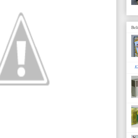
Bel
K