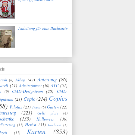
Anleitung für eine Buchkarte
els
Anleitung
(86)
Alben
(42)
brush
(8)
arell
(21)
ATC
(51)
Arbeitszimmer
(10)
CMD-Designteam
(20)
CME-
y
(9)
Copics
Copic
(214)
ignteam
(21)
58)
Filofax
(21)
Garten
(22)
Fotos
(5)
burtstag
(221)
Gelli plate
(4)
schenke
(135)
Halloween
(36)
Herbst
(35)
dlettering
(11)
Hochbeet
(1)
Karten
(853)
hzeit
(11)