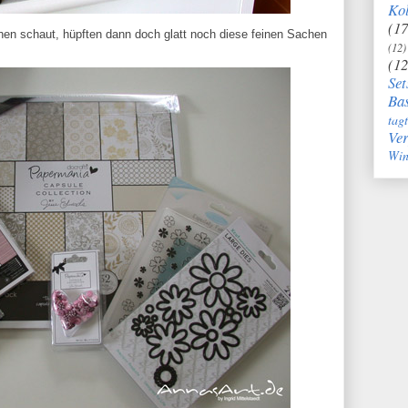
Kol
(17
n schaut, hüpften dann doch glatt noch diese feinen Sachen
(12)
(12
Set
Bas
tag
Ve
Win