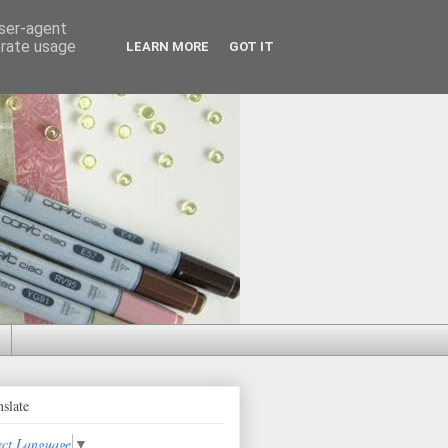
user-agent
erate usage
LEARN MORE
GOT IT
nslate
ect Language
▼