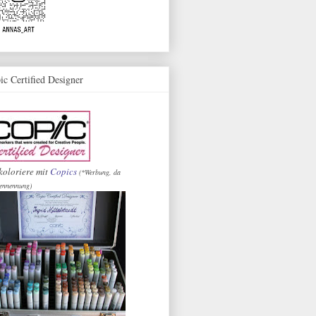
ic Certified Designer
koloriere mit
Copics
(*Werbung, da
ennennung)