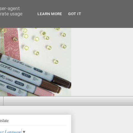
user-agent
erate usage
LEARN MORE
GOT IT
nslate
ect Language
▼