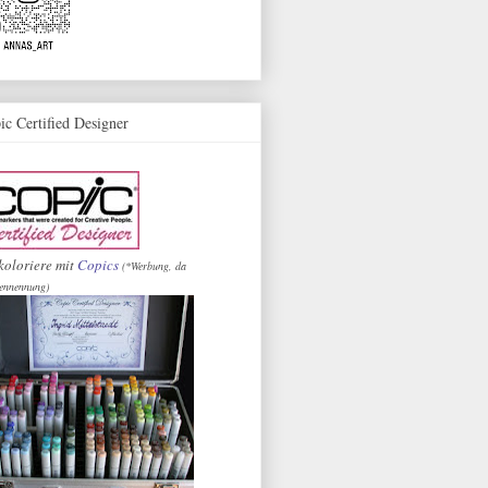
ic Certified Designer
koloriere mit
Copics
(*Werbung, da
ennennung)