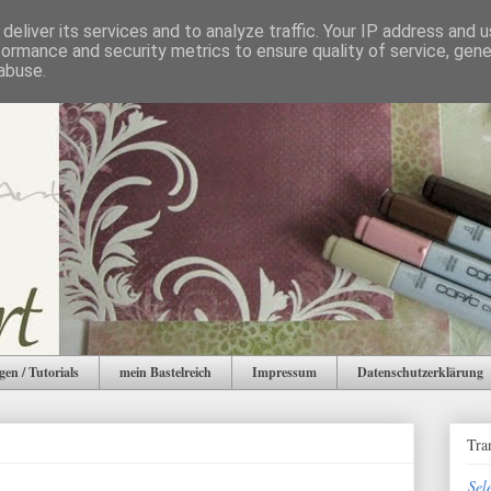
deliver its services and to analyze traffic. Your IP address and 
formance and security metrics to ensure quality of service, gen
abuse.
gen / Tutorials
mein Bastelreich
Impressum
Datenschutzerklärung
Tra
Sel