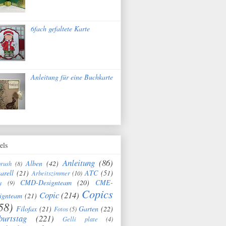
6fach gefaltete Karte
Anleitung für eine Buchkarte
els
Anleitung
(86)
Alben
(42)
brush
(8)
arell
(21)
ATC
(51)
Arbeitszimmer
(10)
CMD-Designteam
(20)
CME-
y
(9)
Copics
Copic
(214)
ignteam
(21)
58)
Filofax
(21)
Garten
(22)
Fotos
(5)
burtstag
(221)
Gelli plate
(4)