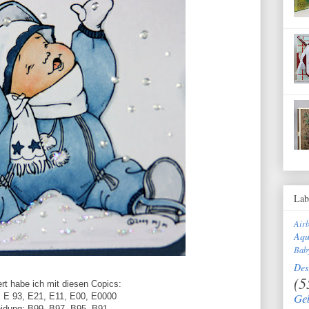
Lab
Air
Aqu
Bab
Des
(5
ert habe ich mit diesen Copics:
Ge
: E 93, E21, E11, E00, E0000
eidung: B99, B97, B95, B91