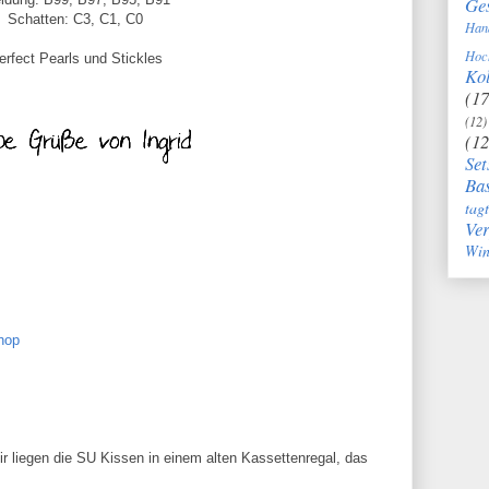
Ge
Schatten: C3, C1, C0
Han
Hoc
erfect Pearls und Stickles
Kol
(17
(12)
(12
Set
Bas
tag
Ve
Win
hop
ir liegen die SU Kissen in einem alten Kassettenregal, das