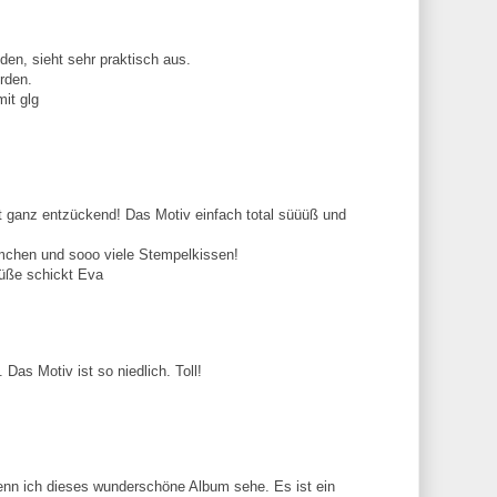
nden, sieht sehr praktisch aus.
rden.
it glg
st ganz entzückend! Das Motiv einfach total süüüß und
mchen und sooo viele Stempelkissen!
üße schickt Eva
Das Motiv ist so niedlich. Toll!
wenn ich dieses wunderschöne Album sehe. Es ist ein