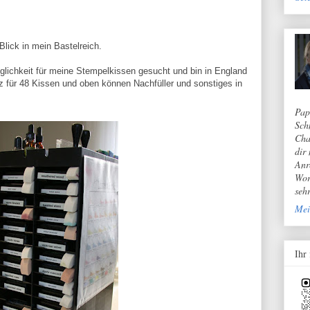
Blick in mein Bastelreich.
lichkeit für meine Stempelkissen gesucht und bin in Engla
nd
z für 48 Kissen und oben können Nachfüller und sonstiges in
Pap
Sch
Cha
dir
Anr
Wor
seh
Mei
Ihr