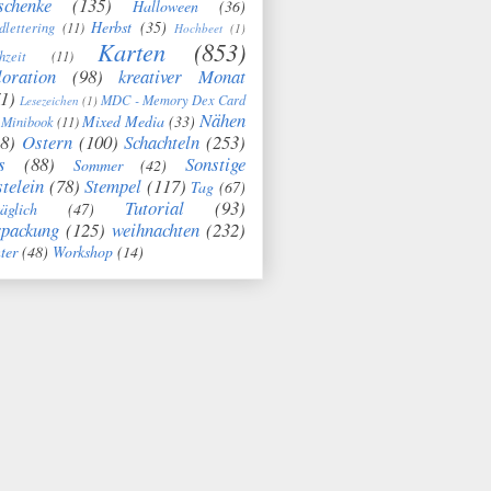
schenke
(135)
Halloween
(36)
Herbst
(35)
dlettering
(11)
Hochbeet
(1)
Karten
(853)
hzeit
(11)
oration
(98)
kreativer Monat
1)
MDC - Memory Dex Card
Lesezeichen
(1)
Nähen
Mixed Media
(33)
Minibook
(11)
8)
Ostern
(100)
Schachteln
(253)
s
(88)
Sonstige
Sommer
(42)
telein
(78)
Stempel
(117)
Tag
(67)
Tutorial
(93)
täglich
(47)
rpackung
(125)
weihnachten
(232)
ter
(48)
Workshop
(14)