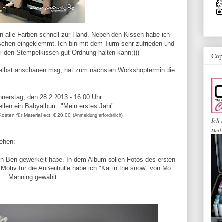
n alle Farben schnell zur Hand. Neben den Kissen habe ich
chen eingeklemmt. Ich bin mit dem Turm sehr zufrieden und
i den Stempelkissen gut Ordnung halten kann;)))
Cop
selbst anschauen mag, hat zum nächsten Workshoptermin die
nerstag, den 28.2.2013 - 16:00 Uhr
ellen ein Babyalbum "Mein erstes Jahr"
osten für Material ect. € 20,00
(Anmeldung erforderlich)
Ich 
Mark
ehen:
nen Ben gewerkelt habe. In dem Album sollen Fotos des ersten
otiv für die Außenhülle habe ich "Kai in the snow" von Mo
Manning gewählt.