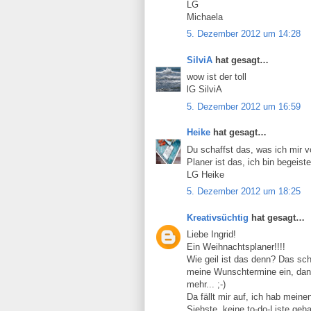
LG
Michaela
5. Dezember 2012 um 14:28
SilviA
hat gesagt…
wow ist der toll
lG SilviA
5. Dezember 2012 um 16:59
Heike
hat gesagt…
Du schaffst das, was ich mir v
Planer ist das, ich bin begeiste
LG Heike
5. Dezember 2012 um 18:25
Kreativsüchtig
hat gesagt…
Liebe Ingrid!
Ein Weihnachtsplaner!!!!
Wie geil ist das denn? Das sch
meine Wunschtermine ein, dann
mehr... ;-)
Da fällt mir auf, ich hab meine
Siehste, keine to-do-Liste geha