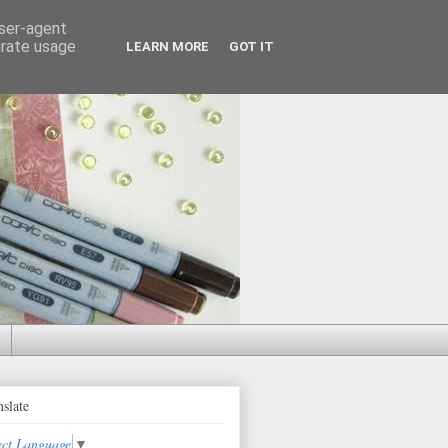
user-agent
erate usage
LEARN MORE
GOT IT
nslate
ect Language
▼