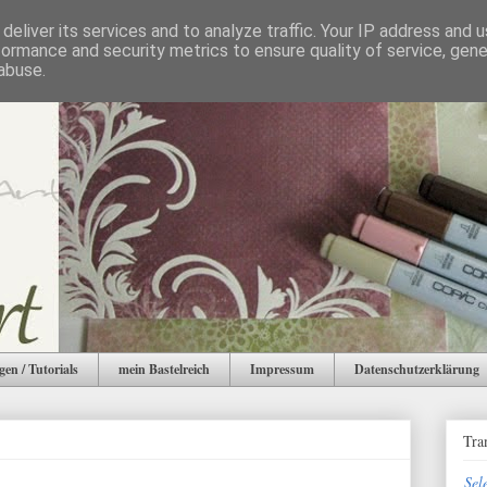
deliver its services and to analyze traffic. Your IP address and 
formance and security metrics to ensure quality of service, gen
abuse.
gen / Tutorials
mein Bastelreich
Impressum
Datenschutzerklärung
Tra
Sel