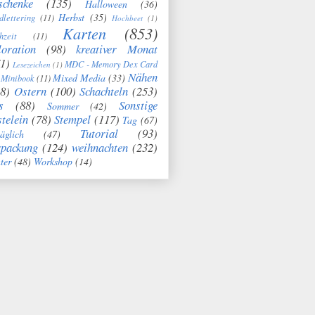
schenke
(135)
Halloween
(36)
Herbst
(35)
dlettering
(11)
Hochbeet
(1)
Karten
(853)
hzeit
(11)
oration
(98)
kreativer Monat
1)
MDC - Memory Dex Card
Lesezeichen
(1)
Nähen
Mixed Media
(33)
Minibook
(11)
8)
Ostern
(100)
Schachteln
(253)
s
(88)
Sonstige
Sommer
(42)
telein
(78)
Stempel
(117)
Tag
(67)
Tutorial
(93)
täglich
(47)
rpackung
(124)
weihnachten
(232)
ter
(48)
Workshop
(14)