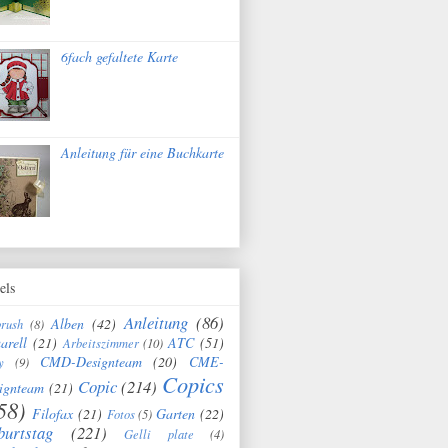
6fach gefaltete Karte
Anleitung für eine Buchkarte
els
Anleitung
(86)
Alben
(42)
brush
(8)
arell
(21)
ATC
(51)
Arbeitszimmer
(10)
CMD-Designteam
(20)
CME-
y
(9)
Copics
Copic
(214)
ignteam
(21)
58)
Filofax
(21)
Garten
(22)
Fotos
(5)
burtstag
(221)
Gelli plate
(4)