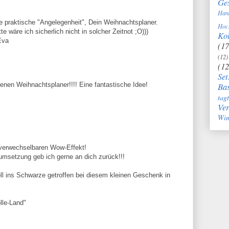
Ge
Han
e praktische "Angelegenheit", Dein Weihnachtsplaner.
Hoc
e wäre ich sicherlich nicht in solcher Zeitnot ;O)))
Kol
Eva
(17
(12)
(12
Set
Bas
enen Weihnachtsplaner!!!! Eine fantastische Idee!
tag
Ve
Win
unverwechselbaren Wow-Effekt!
msetzung geb ich gerne an dich zurück!!!
ll ins Schwarze getroffen bei diesem kleinen Geschenk in
lle-Land"