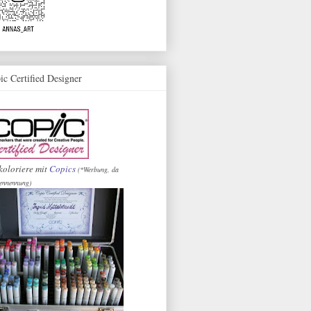
ic Certified Designer
koloriere mit
Copics
(*Werbung, da
ennennung)