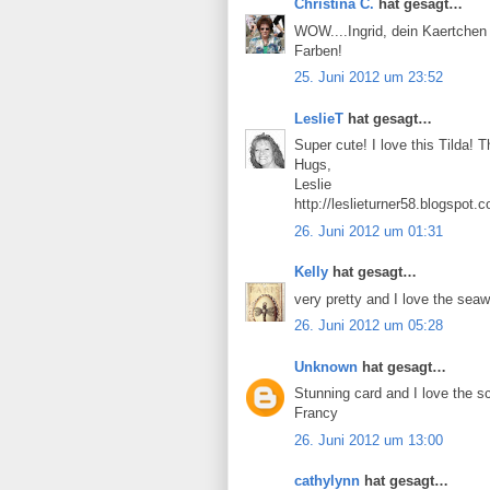
Christina C.
hat gesagt…
WOW....Ingrid, dein Kaertchen i
Farben!
25. Juni 2012 um 23:52
LeslieT
hat gesagt…
Super cute! I love this Tilda! 
Hugs,
Leslie
http://leslieturner58.blogspot.
26. Juni 2012 um 01:31
Kelly
hat gesagt…
very pretty and I love the sea
26. Juni 2012 um 05:28
Unknown
hat gesagt…
Stunning card and I love the s
Francy
26. Juni 2012 um 13:00
cathylynn
hat gesagt…