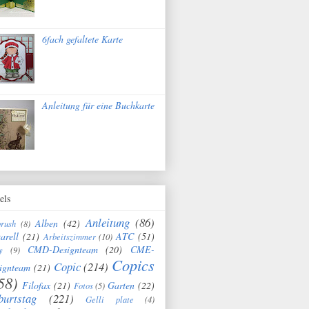
6fach gefaltete Karte
Anleitung für eine Buchkarte
els
Anleitung
(86)
Alben
(42)
brush
(8)
arell
(21)
ATC
(51)
Arbeitszimmer
(10)
CMD-Designteam
(20)
CME-
y
(9)
Copics
Copic
(214)
ignteam
(21)
58)
Filofax
(21)
Garten
(22)
Fotos
(5)
burtstag
(221)
Gelli plate
(4)