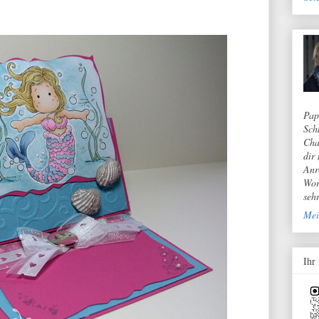
Pap
Sch
Cha
dir
Anr
Wor
seh
Mei
Ihr