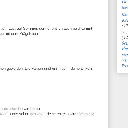
Ge
Han
Hoc
Kol
(17
 Macht Lust auf Sommer, der hoffentlich auch bald kommt
(12)
Idee mit dem Prägefolder!
(12
Set
Bas
tag
Ve
Win
schön geworden. Die Farben sind ein Traum, deine Enkelin
o bescheiden wie bei dir.
ger! super schön gestaltet! deine enkelin wird sich riesig