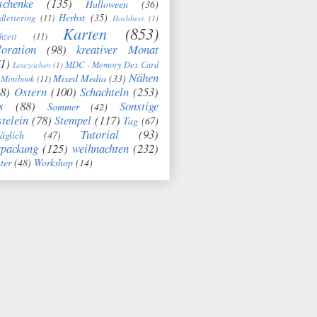
schenke
(135)
Halloween
(36)
Herbst
(35)
dlettering
(11)
Hochbeet
(1)
Karten
(853)
hzeit
(11)
oration
(98)
kreativer Monat
1)
MDC - Memory Dex Card
Lesezeichen
(1)
Nähen
Mixed Media
(33)
Minibook
(11)
8)
Ostern
(100)
Schachteln
(253)
s
(88)
Sonstige
Sommer
(42)
telein
(78)
Stempel
(117)
Tag
(67)
Tutorial
(93)
täglich
(47)
rpackung
(125)
weihnachten
(232)
ter
(48)
Workshop
(14)