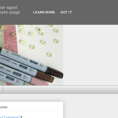
user-agent
erate usage
LEARN MORE
GOT IT
nslate
ect Language
▼