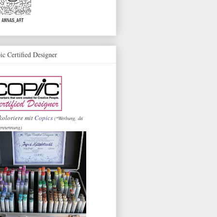
ic Certified Designer
koloriere mit
Copics
(*Werbung, da
ennennung)