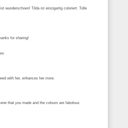
st wunderschoen! Tilda ist einzigartig coloriert. Tolle
Thanks for sharing!
com
weed with her, enhances her more.
cene that you made and the colours are fabolous.