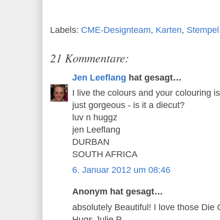
Labels:
CME-Designteam
,
Karten
,
Stempel
21 Kommentare:
Jen Leeflang
hat gesagt…
I live the colours and your colouring i
just gorgeous - is it a diecut?
luv n huggz
jen Leeflang
DURBAN
SOUTH AFRICA
6. Januar 2012 um 08:46
Anonym hat gesagt…
absolutely Beautiful! I love those Die 
Hugs Julie P