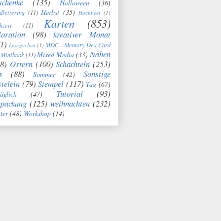
schenke
(135)
Halloween
(36)
Herbst
(35)
dlettering
(11)
Hochbeet
(1)
Karten
(853)
hzeit
(11)
oration
(98)
kreativer Monat
1)
MDC - Memory Dex Card
Lesezeichen
(1)
Nähen
Mixed Media
(33)
Minibook
(11)
8)
Ostern
(100)
Schachteln
(253)
s
(88)
Sonstige
Sommer
(42)
telein
(79)
Stempel
(117)
Tag
(67)
Tutorial
(93)
täglich
(47)
rpackung
(125)
weihnachten
(232)
ter
(48)
Workshop
(14)