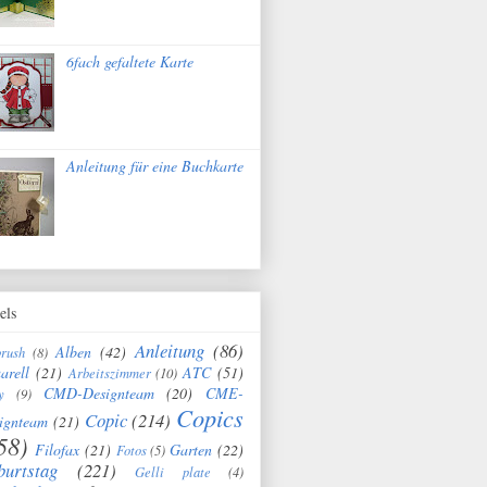
6fach gefaltete Karte
Anleitung für eine Buchkarte
els
Anleitung
(86)
Alben
(42)
brush
(8)
arell
(21)
ATC
(51)
Arbeitszimmer
(10)
CMD-Designteam
(20)
CME-
y
(9)
Copics
Copic
(214)
ignteam
(21)
58)
Filofax
(21)
Garten
(22)
Fotos
(5)
burtstag
(221)
Gelli plate
(4)