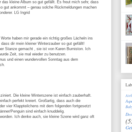
r das kleine Album so gut gefällt. Es freut mich sehr, dass
ir so gut ankommt – genau solche Rückmeldungen machen
nderer. LG Ingrid
 Worte haben mir gerade ein richtig großes Lächeln ins
dass dir mein kleiner Winterzauber so gut gefällt!
iner Stanze gemacht , sie ist von Karen Burniston. Ich
urde Zeit, sie mal wieder zu benutzen.
unus und einen wundervollen Sonntag aus dem
ch.
Lab
Air
ziniert. Die kleine Winterszene ist einfach zauberhaft.
Aqu
fach perfekt kreiert. Großartig, dass auch die
er vier Klappteilchens mit dem folgenden fortgesetzt
Bab
änner/Penguin sind einfach knuddelig.
Des
worden. Ich denke auch, sie kleine Szene wird ganz oft
(5
Ge