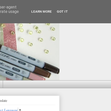
user-agent
erate usage
LEARN MORE
GOT IT
nslate
ect Language
▼