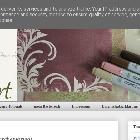
deliver its services and to analyze traffic. Your IP address and 
formance and security metrics to ensure quality of service, gen
abuse.
gen / Tutorials
mein Bastelreich
Impressum
Datenschutzerklärung
Tra
aschenformat
Sel