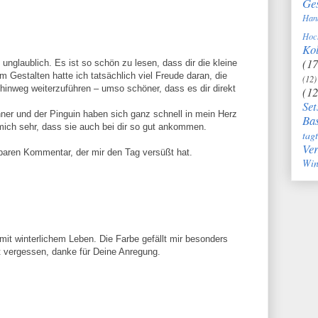
Ge
Han
Hoc
Kol
(17
unglaublich. Es ist so schön zu lesen, dass dir die kleine
m Gestalten hatte ich tatsächlich viel Freude daran, die
(12)
 hinweg weiterzuführen – umso schöner, dass es dir direkt
(12
Set
ner und der Pinguin haben sich ganz schnell in mein Herz
Bas
mich sehr, dass sie auch bei dir so gut ankommen.
tag
Ve
baren Kommentar, der mir den Tag versüßt hat.
Win
it winterlichem Leben. Die Farbe gefällt mir besonders
st vergessen, danke für Deine Anregung.