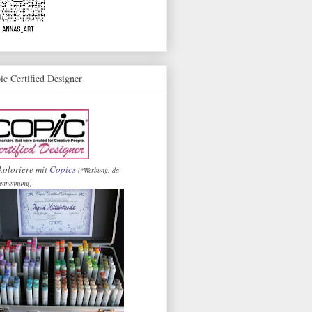
ic Certified Designer
koloriere mit
Copics
(*Werbung, da
ennennung)