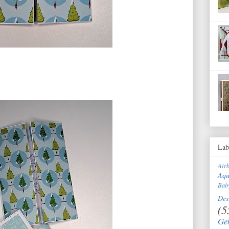
Lab
Air
Aqu
Bab
Des
(5
Ge