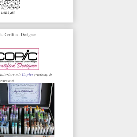
ic Certified Designer
koloriere mit
Copics
(*Werbung, da
ennennung)