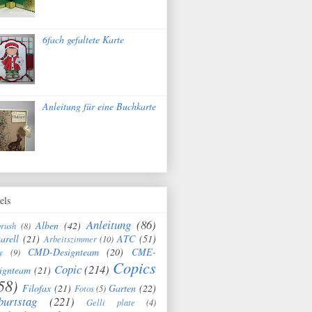
6fach gefaltete Karte
Anleitung für eine Buchkarte
els
Anleitung
(86)
Alben
(42)
brush
(8)
arell
(21)
ATC
(51)
Arbeitszimmer
(10)
CMD-Designteam
(20)
CME-
y
(9)
Copics
Copic
(214)
ignteam
(21)
58)
Filofax
(21)
Garten
(22)
Fotos
(5)
burtstag
(221)
Gelli plate
(4)