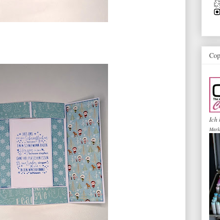
Cop
Ich 
Mark