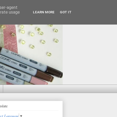
user-agent
erate usage
LEARN MORE
GOT IT
nslate
ect Language
▼