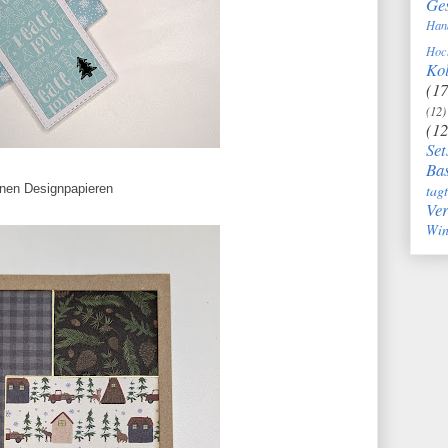
Ge
Han
Hoc
Kol
(17
(12)
(12
Set
Bas
tag
enen Designpapieren
Ve
Win