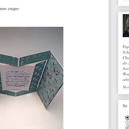
leien zeigen
Pap
Sch
Cha
dir
Anr
Wor
seh
Mei
Ihr