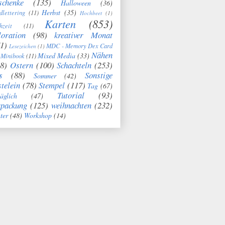
schenke
(135)
Halloween
(36)
Herbst
(35)
dlettering
(11)
Hochbeet
(1)
Karten
(853)
hzeit
(11)
oration
(98)
kreativer Monat
1)
MDC - Memory Dex Card
Lesezeichen
(1)
Nähen
Mixed Media
(33)
Minibook
(11)
8)
Ostern
(100)
Schachteln
(253)
s
(88)
Sonstige
Sommer
(42)
telein
(78)
Stempel
(117)
Tag
(67)
Tutorial
(93)
täglich
(47)
rpackung
(125)
weihnachten
(232)
ter
(48)
Workshop
(14)