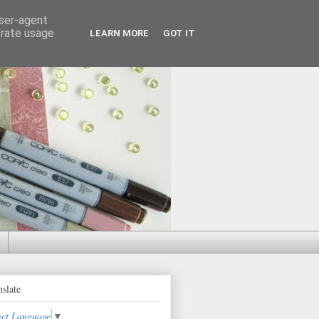
user-agent
erate usage
LEARN MORE
GOT IT
nslate
ect Language
▼