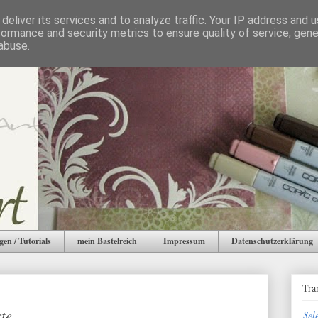
deliver its services and to analyze traffic. Your IP address and 
formance and security metrics to ensure quality of service, gen
abuse.
gen / Tutorials
mein Bastelreich
Impressum
Datenschutzerklärung
Tra
rte
Sel