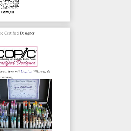
ic Certified Designer
koloriere mit
Copics
(*Werbung, da
ennennung)