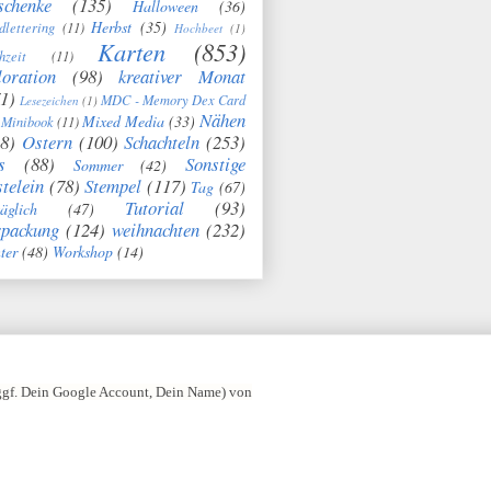
schenke
(135)
Halloween
(36)
Herbst
(35)
dlettering
(11)
Hochbeet
(1)
Karten
(853)
hzeit
(11)
oration
(98)
kreativer Monat
1)
MDC - Memory Dex Card
Lesezeichen
(1)
Nähen
Mixed Media
(33)
Minibook
(11)
8)
Ostern
(100)
Schachteln
(253)
s
(88)
Sonstige
Sommer
(42)
telein
(78)
Stempel
(117)
Tag
(67)
Tutorial
(93)
täglich
(47)
rpackung
(124)
weihnachten
(232)
ter
(48)
Workshop
(14)
 ggf. Dein Google Account, Dein Name) von