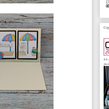
Cop
Ich 
Mark