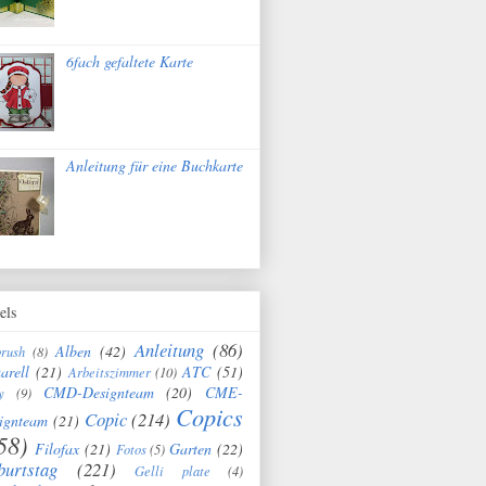
6fach gefaltete Karte
Anleitung für eine Buchkarte
els
Anleitung
(86)
Alben
(42)
brush
(8)
arell
(21)
ATC
(51)
Arbeitszimmer
(10)
CMD-Designteam
(20)
CME-
y
(9)
Copics
Copic
(214)
ignteam
(21)
58)
Filofax
(21)
Garten
(22)
Fotos
(5)
burtstag
(221)
Gelli plate
(4)