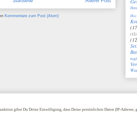
Ge
Startseite
Älterer Post
Han
Hoc
ren
Kommentare zum Post (Atom)
Kol
(17
(12)
(12
Set
Bas
tag
Ve
Win
nktion gibst Du Deine Einwilligung, dass Deine persönlichen Daten (IP-Adresse,