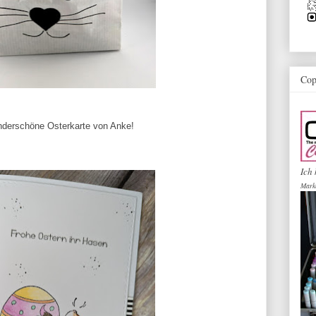
Cop
underschöne Osterkarte von Anke!
Ich 
Mark