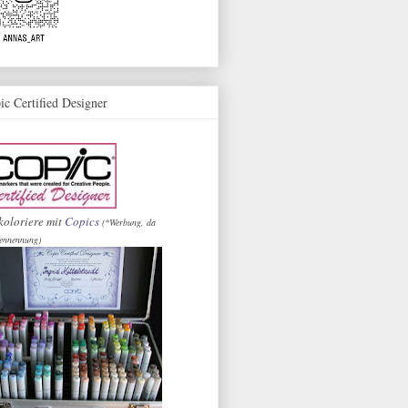
ic Certified Designer
koloriere mit
Copics
(*Werbung, da
ennennung)