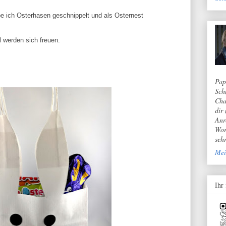
 ich Osterhasen geschnippelt und als Osternest
l werden sich freuen.
Pap
Sch
Cha
dir
Anr
Wor
seh
Mei
Ihr