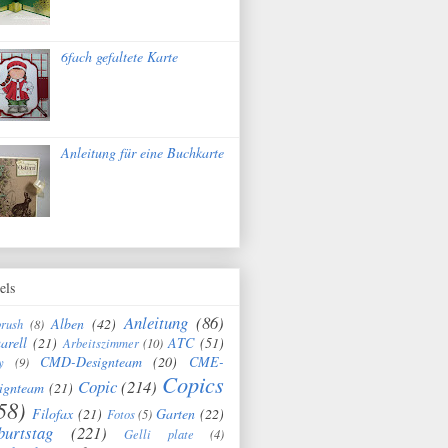
6fach gefaltete Karte
Anleitung für eine Buchkarte
els
Anleitung
(86)
Alben
(42)
brush
(8)
arell
(21)
ATC
(51)
Arbeitszimmer
(10)
CMD-Designteam
(20)
CME-
y
(9)
Copics
Copic
(214)
ignteam
(21)
58)
Filofax
(21)
Garten
(22)
Fotos
(5)
burtstag
(221)
Gelli plate
(4)