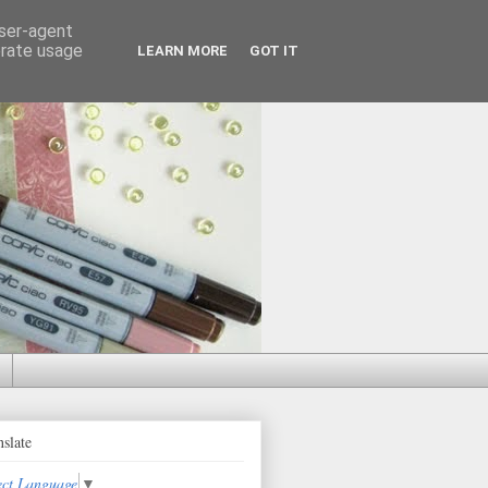
user-agent
erate usage
LEARN MORE
GOT IT
nslate
ect Language
▼