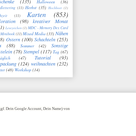
schenke
(135)
Halloween
(36)
Herbst
(35)
dlettering
(11)
Hochbeet
(1)
Karten
(853)
hzeit
(11)
oration
(98)
kreativer Monat
1)
MDC - Memory Dex Card
Lesezeichen
(1)
Nähen
Mixed Media
(33)
Minibook
(11)
8)
Ostern
(100)
Schachteln
(253)
s
(88)
Sonstige
Sommer
(42)
telein
(78)
Stempel
(117)
Tag
(67)
Tutorial
(93)
täglich
(47)
rpackung
(124)
weihnachten
(232)
ter
(48)
Workshop
(14)
 ggf. Dein Google Account, Dein Name) von