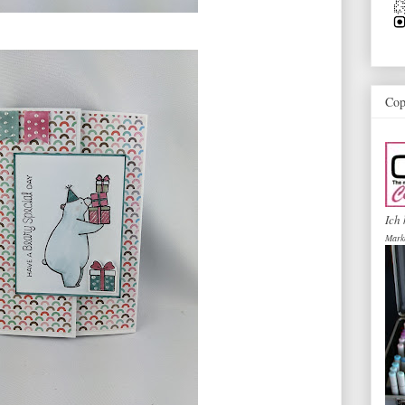
Cop
Ich 
Mark