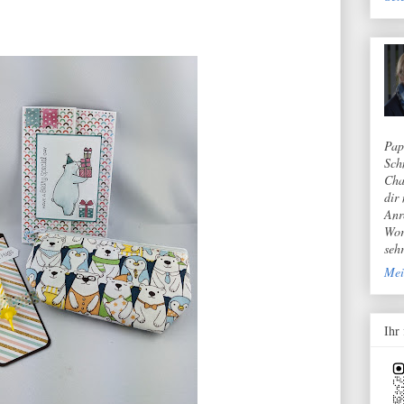
Pap
Sch
Cha
dir
Anr
Wor
seh
Mei
Ihr