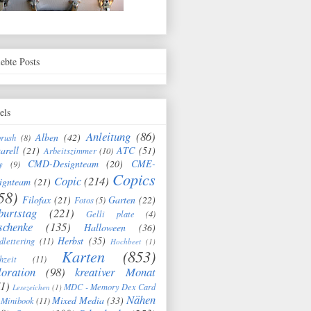
iebte Posts
els
Anleitung
(86)
Alben
(42)
brush
(8)
arell
(21)
ATC
(51)
Arbeitszimmer
(10)
CMD-Designteam
(20)
CME-
y
(9)
Copics
Copic
(214)
ignteam
(21)
58)
Filofax
(21)
Garten
(22)
Fotos
(5)
burtstag
(221)
Gelli plate
(4)
schenke
(135)
Halloween
(36)
Herbst
(35)
dlettering
(11)
Hochbeet
(1)
Karten
(853)
hzeit
(11)
oration
(98)
kreativer Monat
1)
MDC - Memory Dex Card
Lesezeichen
(1)
Nähen
Mixed Media
(33)
Minibook
(11)