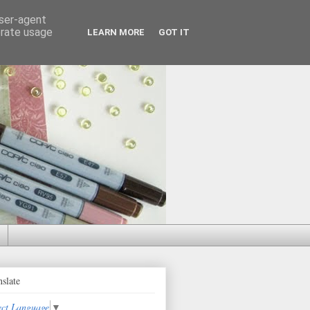
user-agent
erate usage
LEARN MORE
GOT IT
nslate
ect Language
▼