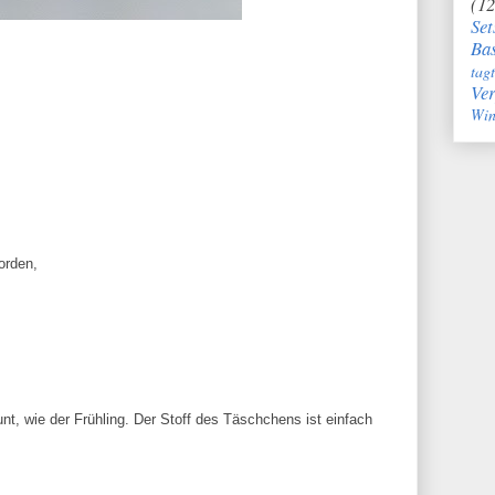
(12
Set
Bas
tag
Ve
Win
worden,
unt, wie der Frühling. Der Stoff des Täschchens ist einfach