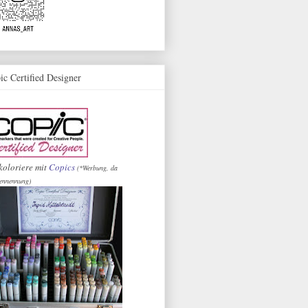
ic Certified Designer
koloriere mit
Copics
(*Werbung, da
ennennung)