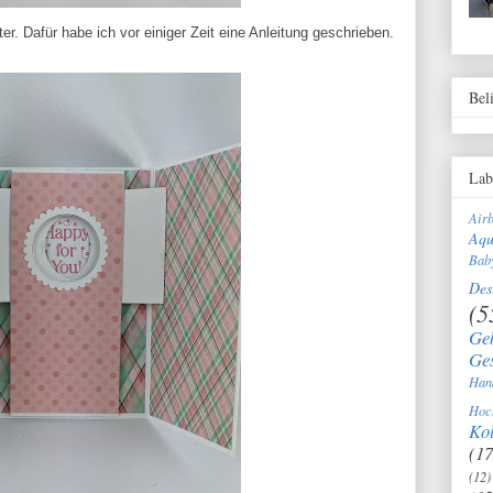
r. Dafür habe ich vor einiger Zeit eine Anleitung geschrieben.
Bel
Lab
Air
Aqu
Bab
Des
(5
Ge
Ge
Han
Hoc
Kol
(17
(12)