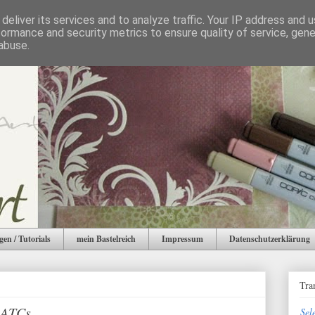
deliver its services and to analyze traffic. Your IP address and 
formance and security metrics to ensure quality of service, gen
abuse.
gen / Tutorials
mein Bastelreich
Impressum
Datenschutzerklärung
Tra
t ATCs
Sel