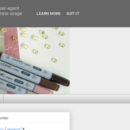
user-agent
erate usage
LEARN MORE
GOT IT
nslate
ect Language
▼