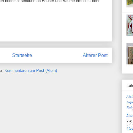
 ich nochmal schauen ob Häuser und Bäume embosst oder
Startseite
Älterer Post
ren
Kommentare zum Post (Atom)
Lab
Air
Aqu
Bab
Des
(5
Ge