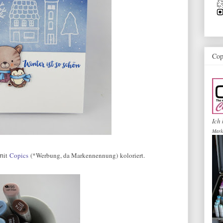
Cop
Ich 
Mark
it
Copics
(*Werbung, da Markennennung)
koloriert.
 m