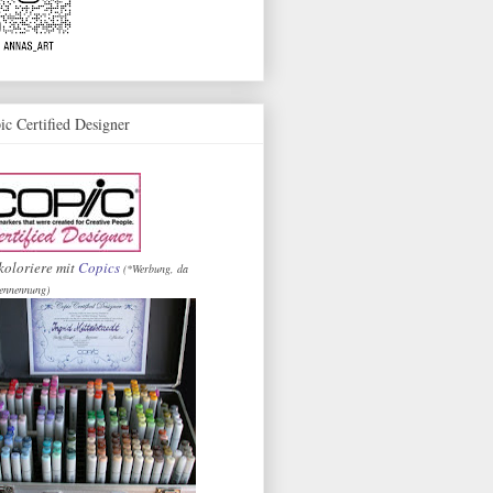
ic Certified Designer
koloriere mit
Copics
(*Werbung, da
ennennung)