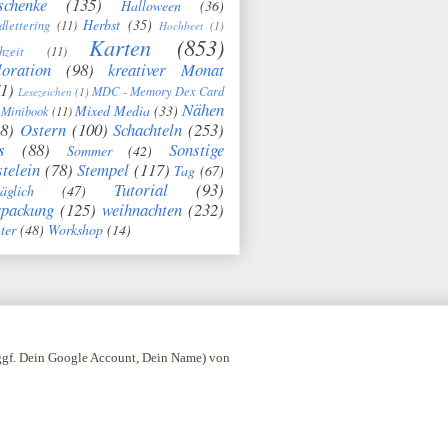
schenke
(135)
Halloween
(36)
Herbst
(35)
dlettering
(11)
Hochbeet
(1)
Karten
(853)
hzeit
(11)
oration
(98)
kreativer Monat
1)
MDC - Memory Dex Card
Lesezeichen
(1)
Nähen
Mixed Media
(33)
Minibook
(11)
8)
Ostern
(100)
Schachteln
(253)
s
(88)
Sonstige
Sommer
(42)
telein
(78)
Stempel
(117)
Tag
(67)
Tutorial
(93)
täglich
(47)
rpackung
(125)
weihnachten
(232)
ter
(48)
Workshop
(14)
 ggf. Dein Google Account, Dein Name) von