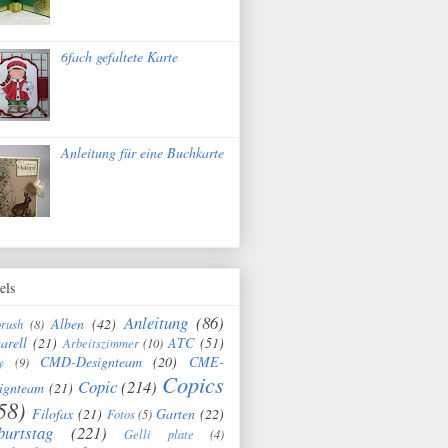
6fach gefaltete Karte
Anleitung für eine Buchkarte
els
Anleitung
(86)
Alben
(42)
brush
(8)
arell
(21)
ATC
(51)
Arbeitszimmer
(10)
CMD-Designteam
(20)
CME-
y
(9)
Copics
Copic
(214)
ignteam
(21)
58)
Filofax
(21)
Garten
(22)
Fotos
(5)
burtstag
(221)
Gelli plate
(4)