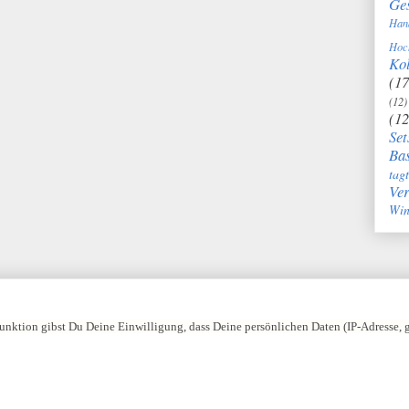
Ge
Han
Hoc
Kol
(17
(12)
(12
Set
Bas
tag
Ve
Win
nktion gibst Du Deine Einwilligung, dass Deine persönlichen Daten (IP-Adresse,